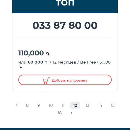
ТОП
033 87 80 00
110,000
֏
или
60,000 ֏
+ 12 месяцев / Be Free / 5,000
֏
Добавить в корзину
8
9
10
11
12
13
14
15
16