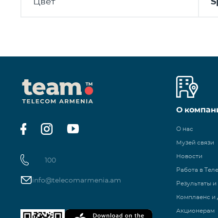
Цвет
S
О компан
О нас
Музей связи
Новости
100
Работа в Тел
info@telecomarmenia.am
Результаты и
Комплаенс и 
Акционерам