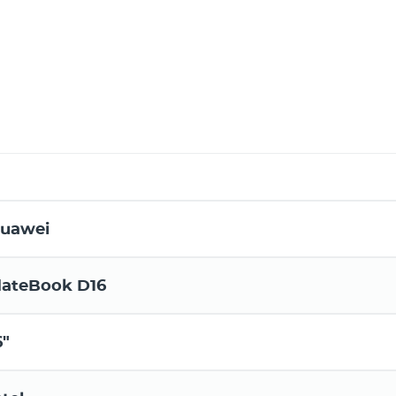
uawei
ateBook D16
6"