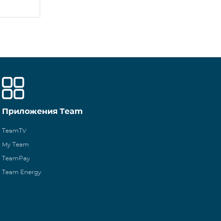
Приложения Team
TeamTV
My Team
TeamPay
Team Energy