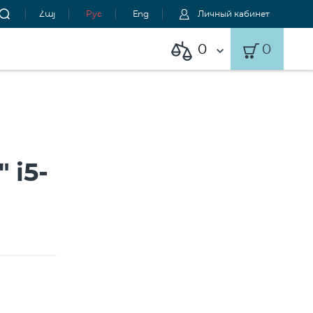
Հայ
Рус
Eng
Личный кабинет
0
0
 i5-