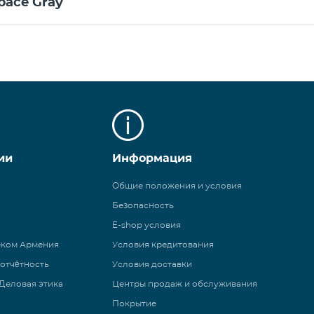
pace Gray
ии
Информация
Общие положения и условия
Безопасность
E-shop условия
еком Армения
Условия кредитования
 отчётность
Условия доставки
Деловая этика
Центры продаж и обслуживания
Покрытие