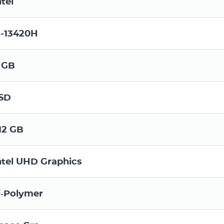
ntel
5-13420H
 GB
SD
12 GB
ntel UHD Graphics
i‑Polymer