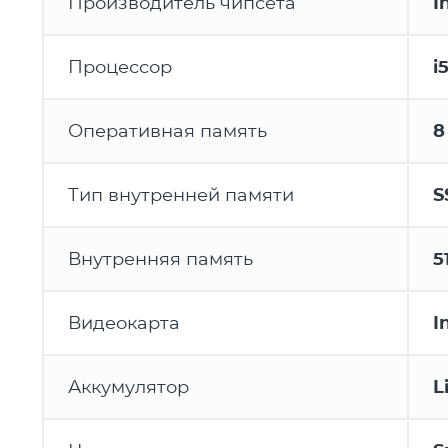
Производитель чипсета
I
Процессор
i
Оперативная память
8
Тип внутренней памяти
S
Внутренняя память
5
Видеокарта
I
Аккумулятор
L