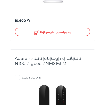
֏
10,600
Ավելացնել զամբյուղ
Aqara դռան խելացի փական
N100 Zigbee ZNMS16LM
Համեմատել