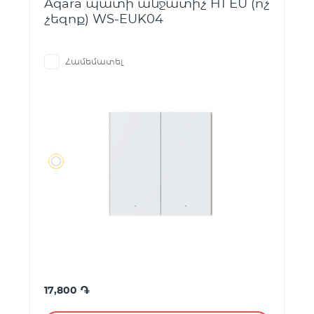
Aqara պատի անջատիչ H1 EU (ոչ
չեզոք) WS-EUK04
Համեմատել
֏
17,800