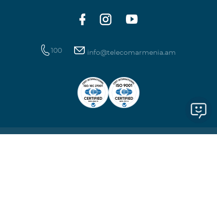
100
info@telecomarmenia.am
Ընկերության մասին
Տեղեկատվություն
Team հավելվածներ
© 2026 Տելեկոմ Արմենիա ԲԲԸ։ Բոլոր իրավունքները