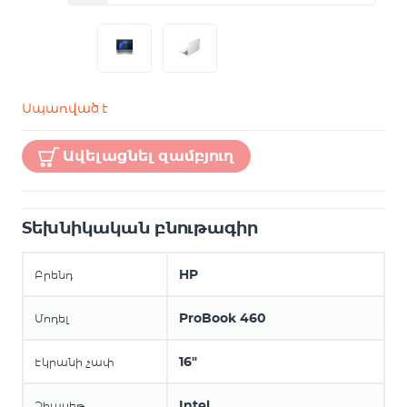
Սպառված է
Ավելացնել զամբյուղ
Տեխնիկական բնութագիր
HP
Բրենդ
ProBook 460
Մոդել
16"
Էկրանի չափ
Intel
Չիպսեթ