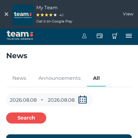
My Team
View
4.1
Get it on Google Play
News
News
Announcements
All
Search