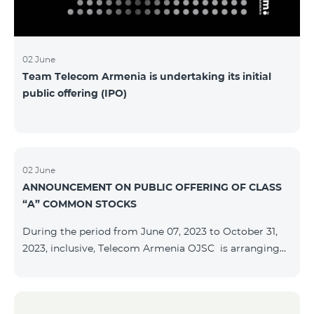
մաղթելով մրցույթի մասնակիցներին Team
Telecom Armenia-ի գլխավոր տնօրեն Հայկ
Եսայանը նշեց, որ
02 June
Team Telecom Armenia is undertaking its initial
public offering (IPO)
02 June
ANNOUNCEMENT ON PUBLIC OFFERING OF CLASS
“A” COMMON STOCKS
During the period from June 07, 2023 to October 31,
2023, inclusive, Telecom Armenia OJSC is arranging
the public offering of nominal book-entry stocks with
the following terms and conditions: ISSUER TELECOM
ARMENIA OJSC TYPE Class “A” common stocks