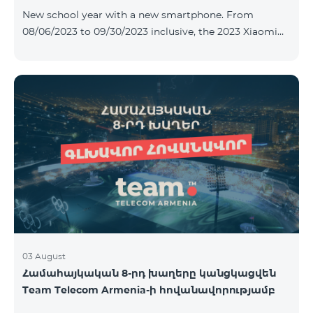
New school year with a new smartphone. From
08/06/2023 to 09/30/2023 inclusive, the 2023 Xiaomi
Redmi 12C smartphone is provided with Alteracs Light
wireless headphones and a special TeamTok tariff plan
- the 1st month is free. A smartphone can also be
purchased on credit, starting from 1250 AMD per
month. Bank charges are added to the monthly fee.
Tariff terms are below. Prepaid package Teamtok.
Monthly fee: 2500 AMD 250minutes to RA, Artsakh,
USA and Canada, Beeline Russia and Tele2 mob
03 August
Համահայկական 8-րդ խաղերը կանցկացվեն
Team Telecom Armenia-ի հովանավորությամբ