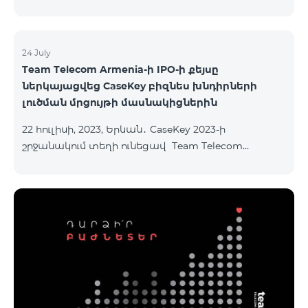
24 July
Team Telecom Armenia-ի IPO-ի քեյսը
ներկայացվեց CaseKey բիզնես խնդիրների
լուծման մրցույթի մասնակիցներին
22 հուլիսի, 2023, Երևան․ CaseKey 2023-ի
շրջանակում տեղի ունեցավ Team Telecom
Armenia-ի առաջնային հրապարակային
տեղաբաշխման (IPO) քեյսի ներկայացումը:
Հայաստանի տարբեր բուհերից շուրջ 200
երիտասարդներ ծանոթացան առաջնային
հրապարակային տեղաբաշխման բոլոր
մանրամասներին ու թիմերին տրամադրվեց
ընկերության զարգացման ռազմավարական
խնդիրը։ Լուծումներ առաջարկելու համար թիմերն
ունենալու են ընդամենը 72 ժամ։ Հաջողություն