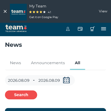
My Team
View
4.1
Get it on Google Play
News
News
Announcements
All
Search