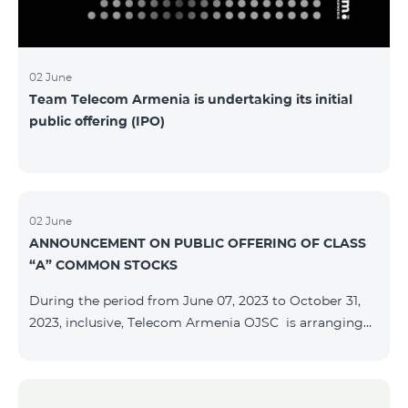
մաղթելով մրցույթի մասնակիցներին Team
Telecom Armenia-ի գլխավոր տնօրեն Հայկ
Եսայանը նշեց, որ
02 June
Team Telecom Armenia is undertaking its initial
public offering (IPO)
02 June
ANNOUNCEMENT ON PUBLIC OFFERING OF CLASS
“A” COMMON STOCKS
During the period from June 07, 2023 to October 31,
2023, inclusive, Telecom Armenia OJSC is arranging
the public offering of nominal book-entry stocks with
the following terms and conditions: ISSUER TELECOM
ARMENIA OJSC TYPE Class “A” common stocks