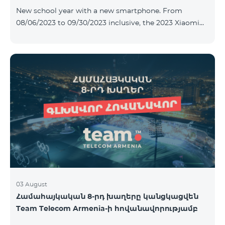
New school year with a new smartphone. From
08/06/2023 to 09/30/2023 inclusive, the 2023 Xiaomi
Redmi 12C smartphone is provided with Alteracs Light
wireless headphones and a special TeamTok tariff plan
- the 1st month is free. A smartphone can also be
purchased on credit, starting from 1250 AMD per
month. Bank charges are added to the monthly fee.
Tariff terms are below. Prepaid package Teamtok.
Monthly fee: 2500 AMD 250minutes to RA, Artsakh,
USA and Canada, Beeline Russia and Tele2 mob
03 August
Համահայկական 8-րդ խաղերը կանցկացվեն
Team Telecom Armenia-ի հովանավորությամբ