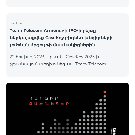
24 July
Team Telecom Armenia-ի IPO-ի քեյսը
ներկայացվեց CaseKey բիզնես խնդիրների
լուծման մրցույթի մասնակիցներին
22 հուլիսի, 2023, Երևան․ CaseKey 2023-ի
շրջանակում տեղի ունեցավ Team Telecom
Armenia-ի առաջնային հրապարակային
տեղաբաշխման (IPO) քեյսի ներկայացումը:
Հայաստանի տարբեր բուհերից շուրջ 200
երիտասարդներ ծանոթացան առաջնային
հրապարակային տեղաբաշխման բոլոր
մանրամասներին ու թիմերին տրամադրվեց
ընկերության զարգացման ռազմավարական
խնդիրը։ Լուծումներ առաջարկելու համար թիմերն
ունենալու են ընդամենը 72 ժամ։ Հաջողություն