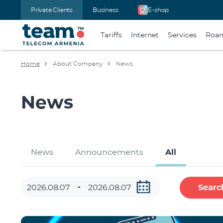
Private Clients
Business
E-shop
Tariffs
Internet
Services
Roa
Home
About Company
News
News
News
Announcements
All
Searc