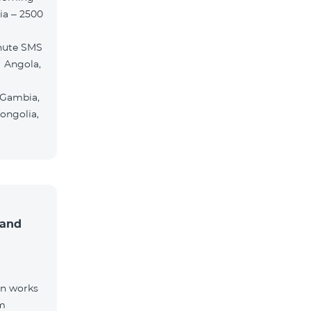
ia – 2500
nute SMS
 Angola,
 Gambia,
ongolia,
 and
on works
om