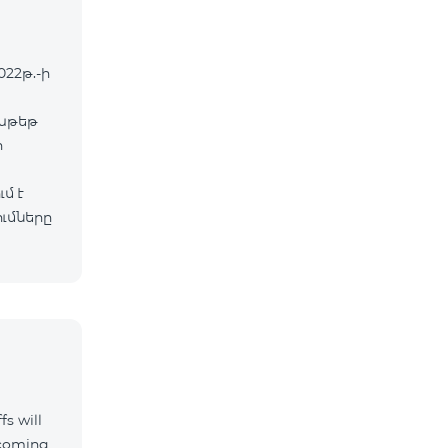
022թ.-ի
փաթեթ
ր
մ է
ւմները
fs will
ncoming