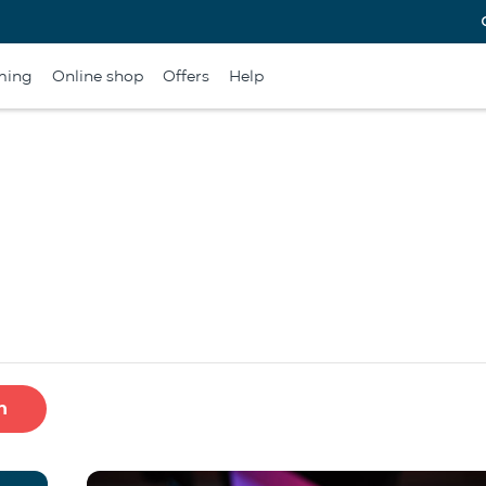
ming
Online shop
Offers
Help
h