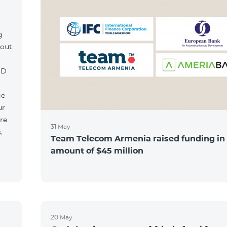
g
hout
MD
r
ge
ur
re
31 May
,
Team Telecom Armenia raised funding in
amount of $45 million
20 May