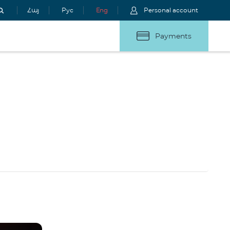
Հայ
Рус
Eng
Personal account
Payments