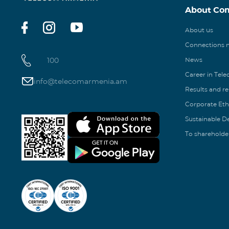
About Co
About us
Connections
100
News
Career in Tel
info@telecomarmenia.am
Results and r
Corporate Eth
Sustainable 
To shareholde