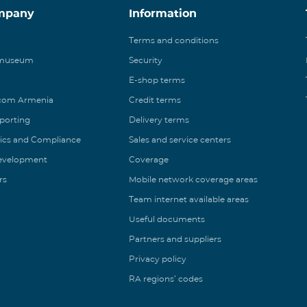
mpany
Information
Terms and conditions
 museum
Security
E-shop terms
ecom Armenia
Credit terms
eporting
Delivery terms
ics and Compliance
Sales and service centers
Development
Coverage
rs
Mobile network coverage areas
Team internet available areas
Useful documents
Partners and suppliers
Privacy policy
RA regions’ codes