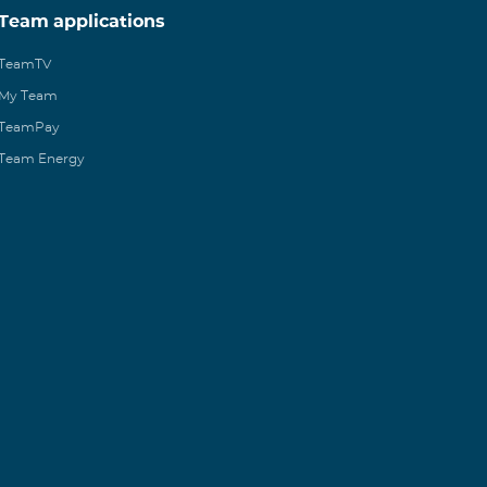
Team applications
TeamTV
My Team
TeamPay
Team Energy