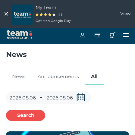
My Team
View
4.1
Get it on Google Play
News
News
Announcements
All
Search