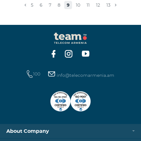
caused.For questions, call 100 or you can go to nearby
5
6
7
8
9
10
11
12
13
offices: Amiryan 3 (Mon-Sun 09:00-24:00) 900 m., 12
minutes walk Abovyan 21 Mon-Sun. 09:00-24:00) 700
m. 10 minutes walk You can find all of the sales and
service offices and working schedules here.
100
info@telecomarmenia.am
About Company