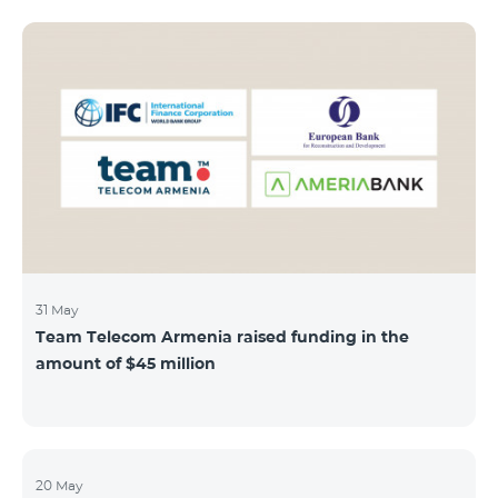
subscribers can use "Roaming package 3000 MB"
service for AMD 9000 instead of AMD 12000.
“Roaming package 1000 MB” will be available for 4500
AMD instead of 6000 AMD, and “Roaming package
500 MB” service for 2625 AMD instead of 3500 AMD.
Our internet packages can be used by our customers
in more than 65 countries - in Europe, the United Arab
Emirates, Egypt
31 May
Team Telecom Armenia raised funding in the
amount of $45 million
20 May