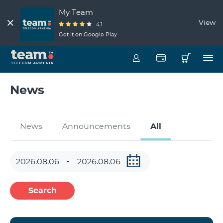
My Team
View
4.1
Get it on Google Play
News
News
Announcements
All
Search