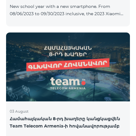
New school year with a new smartphone. From
08/06/2023 to 09/30/2023 inclusive, the 2023 Xiaomi
Redmi 12C smartphone is provided with Alteracs Light
wireless headphones and a special TeamTok tariff plan
- the 1st month is free. A smartphone can also be
purchased on credit, starting from 1250 AMD per
month. Bank charges are added to the monthly fee.
Tariff terms are below. Prepaid package Teamtok.
Monthly fee: 2500 AMD 250minutes to RA, Artsakh,
USA and Canada, Beeline Russia and Tele2 mob
03 August
Համահայկական 8-րդ խաղերը կանցկացվեն
Team Telecom Armenia-ի հովանավորությամբ