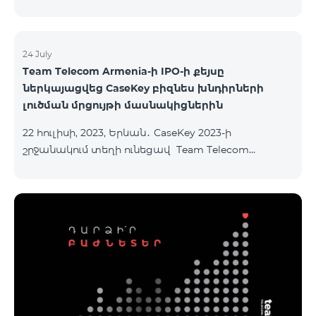
24 July
Team Telecom Armenia-ի IPO-ի քեյսը
ներկայացվեց CaseKey բիզնես խնդիրների
լուծման մրցույթի մասնակիցներին
22 հուլիսի, 2023, Երևան․ CaseKey 2023-ի
շրջանակում տեղի ունեցավ Team Telecom
Armenia-ի առաջնային հրապարակային
տեղաբաշխման (IPO) քեյսի ներկայացումը:
Հայաստանի տարբեր բուհերից շուրջ 200
երիտասարդներ ծանոթացան առաջնային
հրապարակային տեղաբաշխման բոլոր
մանրամասներին ու թիմերին տրամադրվեց
ընկերության զարգացման ռազմավարական
խնդիրը։ Լուծումներ առաջարկելու համար թիմերն
ունենալու են ընդամենը 72 ժամ։ Հաջողություն