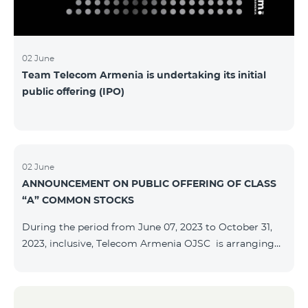
մաղթելով մրցույթի մասնակիցներին Team
Telecom Armenia-ի գլխավոր տնօրեն Հայկ
Եսայանը նշեց, որ
02 June
Team Telecom Armenia is undertaking its initial
public offering (IPO)
02 June
ANNOUNCEMENT ON PUBLIC OFFERING OF CLASS
“A” COMMON STOCKS
During the period from June 07, 2023 to October 31,
2023, inclusive, Telecom Armenia OJSC is arranging
the public offering of nominal book-entry stocks with
the following terms and conditions: ISSUER TELECOM
ARMENIA OJSC TYPE Class “A” common stocks