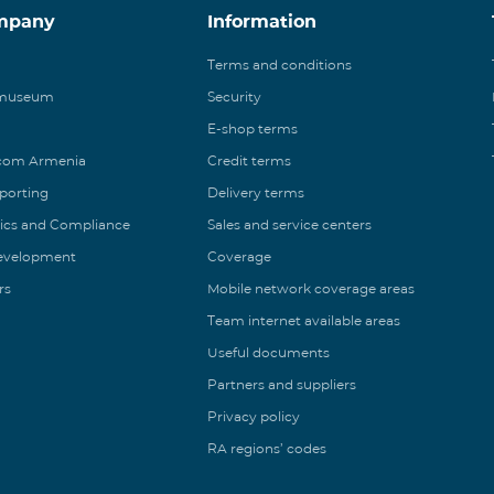
mpany
Information
Terms and conditions
 museum
Security
E-shop terms
ecom Armenia
Credit terms
eporting
Delivery terms
ics and Compliance
Sales and service centers
Development
Coverage
rs
Mobile network coverage areas
Team internet available areas
Useful documents
Partners and suppliers
Privacy policy
RA regions’ codes