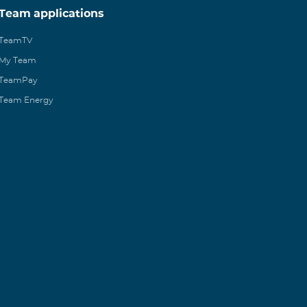
Team applications
TeamTV
My Team
TeamPay
Team Energy