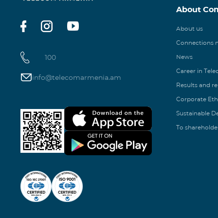
About Co
About us
Connections
100
News
Career in Tel
info@telecomarmenia.am
Results and r
Corporate Eth
Sustainable 
To shareholde