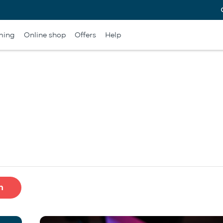
ming
Online shop
Offers
Help
h