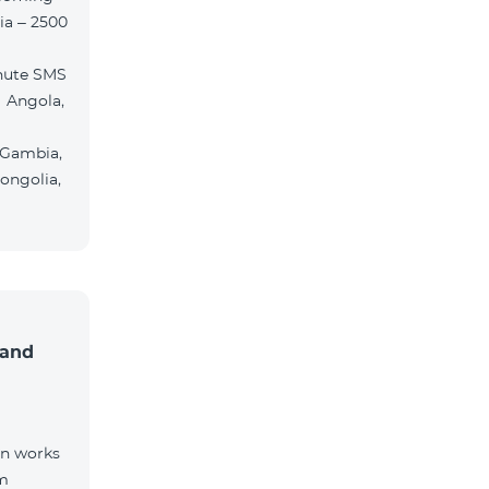
ia – 2500
nute SMS
 Angola,
 Gambia,
ongolia,
 and
on works
om