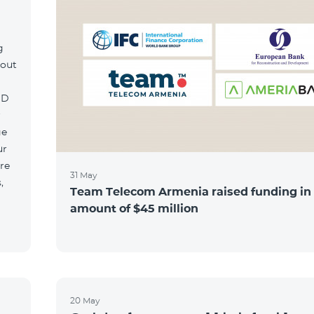
g
hout
MD
r
ge
ur
re
31 May
,
Team Telecom Armenia raised funding in
amount of $45 million
20 May