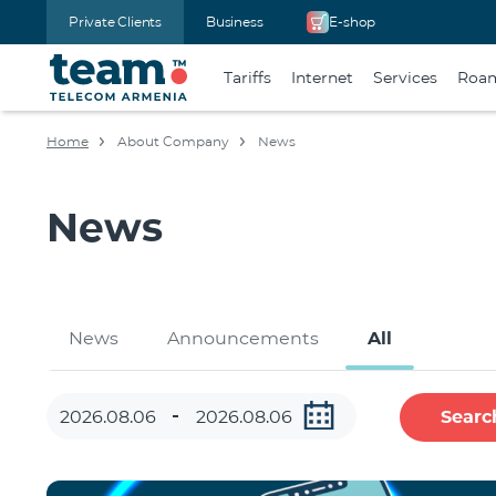
Private Clients
Business
E-shop
Tariffs
Internet
Services
Roa
Home
About Company
News
News
News
Announcements
All
Searc