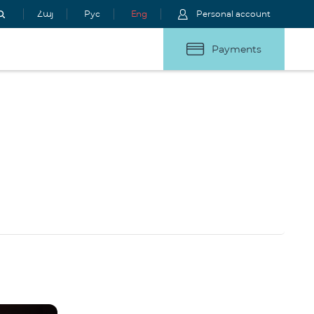
Հայ
Рус
Eng
Personal account
Payments