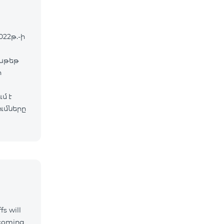
022թ.-ի
փաթեթ
ր
մ է
ւմները
fs will
ncoming