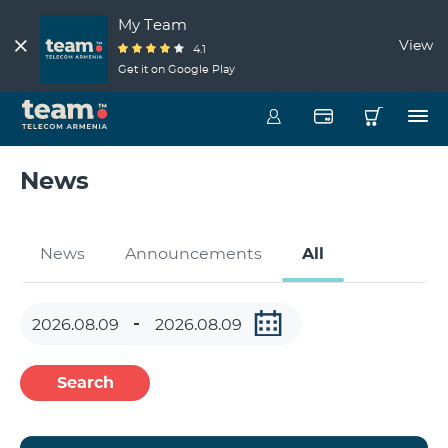
My Team
View
4.1
Get it on Google Play
News
News
Announcements
All
Search