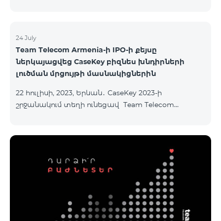
24 July
Team Telecom Armenia-ի IPO-ի քեյսը
ներկայացվեց CaseKey բիզնես խնդիրների
լուծման մրցույթի մասնակիցներին
22 հուլիսի, 2023, Երևան․ CaseKey 2023-ի
շրջանակում տեղի ունեցավ Team Telecom
Armenia-ի առաջնային հրապարակային
տեղաբաշխման (IPO) քեյսի ներկայացումը:
Հայաստանի տարբեր բուհերից շուրջ 200
երիտասարդներ ծանոթացան առաջնային
հրապարակային տեղաբաշխման բոլոր
մանրամասներին ու թիմերին տրամադրվեց
ընկերության զարգացման ռազմավարական
խնդիրը։ Լուծումներ առաջարկելու համար թիմերն
ունենալու են ընդամենը 72 ժամ։ Հաջողություն