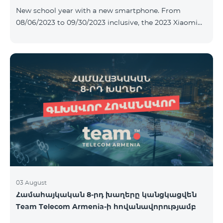
New school year with a new smartphone. From
08/06/2023 to 09/30/2023 inclusive, the 2023 Xiaomi
Redmi 12C smartphone is provided with Alteracs Light
wireless headphones and a special TeamTok tariff plan
- the 1st month is free. A smartphone can also be
purchased on credit, starting from 1250 AMD per
month. Bank charges are added to the monthly fee.
Tariff terms are below. Prepaid package Teamtok.
Monthly fee: 2500 AMD 250minutes to RA, Artsakh,
USA and Canada, Beeline Russia and Tele2 mob
03 August
Համահայկական 8-րդ խաղերը կանցկացվեն
Team Telecom Armenia-ի հովանավորությամբ