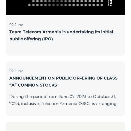
մաղթելով մրցույթի մասնակիցներին Team
Telecom Armenia-ի գլխավոր տնօրեն Հայկ
Եսայանը նշեց, որ
02 June
Team Telecom Armenia is undertaking its initial
public offering (IPO)
02 June
ANNOUNCEMENT ON PUBLIC OFFERING OF CLASS
“A” COMMON STOCKS
During the period from June 07, 2023 to October 31,
2023, inclusive, Telecom Armenia OJSC is arranging
the public offering of nominal book-entry stocks with
the following terms and conditions: ISSUER TELECOM
ARMENIA OJSC TYPE Class “A” common stocks