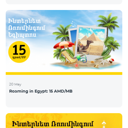
today announces that Telecom Armenia, an IPTV/OTT
operator running under the Beeline brand, has
selected its integrated OTT video-delivery solution to
enable a re-launch of its TV offering to the Armenian
market. With a legacy system in place, Telecom
Armenia identified a need for a scalable and effective
video-delivery solution as part of a p
20 May
Roaming in Egypt: 15 AMD/MB