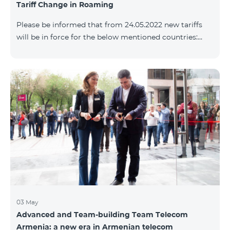
Tariff Change in Roaming
փաթեթների՝ համաձայն ստորին աղյուսակի․
Հին Սակագնային փաթեթ Նոր Սակագնային
Please be informed that from 24.05.2022 new tariffs
փաթեթ Տանգո Հետվճարային «Սմարթ 15000»
will be in force for the below mentioned countries:
Ֆլամենկո
Incoming calls – 800 AMD/minute Outgoing calls to
Armenia – 2500 AMD/minute Outgoing calls
International – 2500 AMD/minute Outgoing calls local
– 800 AMD/minute SMS – 500 AMD Internet – 8000
AMD/MB Country list: Angola, Bermuda, Burkina
Fasso, Cape Verde, Cuba, Chili, Dominican Republic,
Equatorial Guinea, Ethiopia, Gambia, Guinea,
Madagascar, Malawi, Maldives, Monaco, Mongolia,
Namibi
03 May
Advanced and Team-building Team Telecom
Armenia: a new era in Armenian telecom