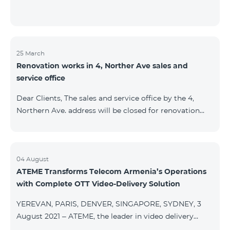
25 March
Renovation works in 4, Norther Ave sales and
service office
Dear Clients, The sales and service office by the 4,
Northern Ave. address will be closed for renovation
works from 26/03/2022 and will resume functioning
from 05/01/2022. We apologize for the inconvenience
caused.For questions, call 100 or you can go to nearby
offices: Amiryan 3 (Mon-Sun 09:00-24:00) 900 m., 12
04 August
ATEME Transforms Telecom Armenia’s Operations
minutes walk Abovyan 21 Mon-Sun. 09:00-24:00) 700
with Complete OTT Video-Delivery Solution
m. 10 minutes walk You can find all of the sales and
service offices and working schedules here.
YEREVAN, PARIS, DENVER, SINGAPORE, SYDNEY, 3
August 2021 – ATEME, the leader in video delivery
solutions for broadcast, cable TV, DHT, IPT and OTT,