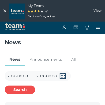
My Team
View
4.1
Get it on Google Play
News
News
Announcements
All
Search