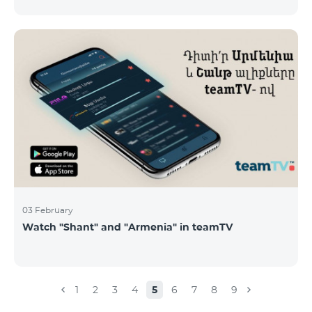
calls – 500 AMD/minute Outgoing calls to Armenia –
2500 AMD/minute Outgoing calls International – 2500
AMD/minute Outgoing calls local – 500 AMD/minute
SMS – 250 AMD Internet – 7000 AMD/MB Country list:
Bermuda, Burkina Faso, Cape Verde, Cuba, Equatorial
Guinea, Ethiopia, Gambia, Guinea, Madagascar, Malawi,
Maldives, Mongolia, Namibia, Niger,
03 February
Watch "Shant" and "Armenia" in teamTV
1
2
3
4
5
6
7
8
9