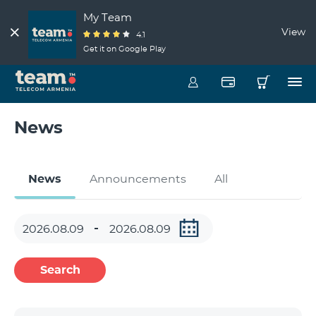
My Team
View
4.1
Get it on Google Play
News
News
Announcements
All
Search