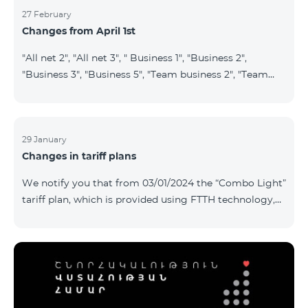
27 February
Changes from April 1st
"All net 2", "All net 3", " Business 1", "Business 2",
"Business 3", "Business 5", "Team business 2", "Team
business 3", "VIP Business Active", "VIP business Active
relatives/friends", "VIP Business Communication",
"Business Communication", "Business network",
"Business Active", "Exclusive Business", "Best partner",
29 January
Changes in tariff plans
"Leader", "Leader S", "Yandex Economy", "Yandex
Comfort" and "Smart Pro+", tariff plans will cease to
We notify you that from 03/01/2024 the “Combo Light”
operate starting from 01.04.2024. Existing subscribers
tariff plan, which is provided using FTTH technology,
of the m
will be closed, and subscribers of this tariff plan will
automatically transferred to the “Cosmo 2 regional
6900” tariff plan. To switch to other tariff plans, please
contact the service center.