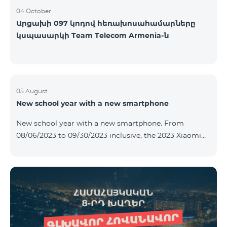
04 October
Արցախի 097 կոդով հեռախոսահամարները
կսպասարկի Team Telecom Armenia-ն
05 August
New school year with a new smartphone
New school year with a new smartphone. From
08/06/2023 to 09/30/2023 inclusive, the 2023 Xiaomi
Redmi 12C smartphone is provided with Alteracs Light
wireless headphones and a special TeamTok tariff plan
- the 1st month is free. A smartphone can also be
purchased on credit, starting from 1250 AMD per
month. Bank charges are added to the monthly fee.
Tariff terms are below. Prepaid package Teamtok.
Monthly fee: 2500 AMD 250minutes to RA, Artsakh,