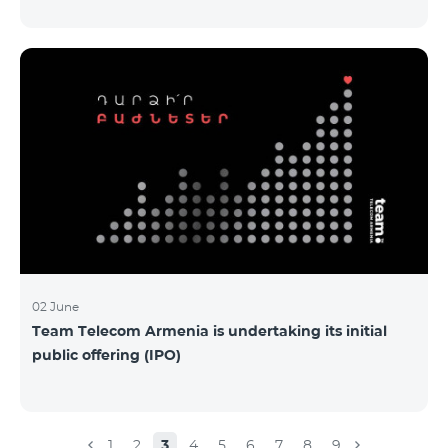
Armenia-ի առաջնային հրապարակային
տեղաբաշխման (IPO) քեյսի ներկայացումը:
Հայաստանի տարբեր բուհերից շուրջ 200
երիտասարդներ ծանոթացան առաջնային
հրապարակային տեղաբաշխման բոլոր
մանրամասներին ու թիմերին տրամադրվեց
ընկերության զարգացման ռազմավարական
խնդիրը։ Լուծումներ առաջարկելու համար թիմերն
ունենալու են ընդամենը 72 ժամ։ Հաջողություն
մաղթելով մրցույթի մասնակիցներին Team
Telecom Armenia-ի գլխավոր տնօրեն Հայկ
Եսայանը նշեց, որ
02 June
Team Telecom Armenia is undertaking its initial
public offering (IPO)
1
2
3
4
5
6
7
8
9