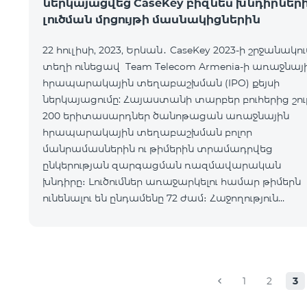
ներկայացվեց CaseKey բիզնես խնդիրներ
լուծման մրցույթի մասնակիցներին
22 հուլիսի, 2023, Երևան․ CaseKey 2023-ի շրջանակու
տեղի ունեցավ Team Telecom Armenia-ի առաջնայ
հրապարակային տեղաբաշխման (IPO) քեյսի
ներկայացումը: Հայաստանի տարբեր բուհերից շու
200 երիտասարդներ ծանոթացան առաջնային
հրապարակային տեղաբաշխման բոլոր
մանրամասներին ու թիմերին տրամադրվեց
ընկերության զարգացման ռազմավարական
խնդիրը։ Լուծումներ առաջարկելու համար թիմերն
ունենալու են ընդամենը 72 ժամ։ Հաջողություն
մաղթելով մրցույթի մասնակիցներին Team Teleco
Armenia-ի գլխավոր տնօրեն Հայկ Եսայանը նշեց, ո
1
2
3