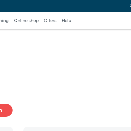
ming
Online shop
Offers
Help
h