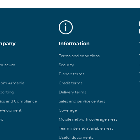
mpany
Information
Terms and conditions
 museum
Security
E-shop terms
ecom Armenia
Credit terms
eporting
Delivery terms
ics and Compliance
Sales and service centers
Development
Coverage
rs
Mobile network coverage areas
Team internet available areas
Useful documents