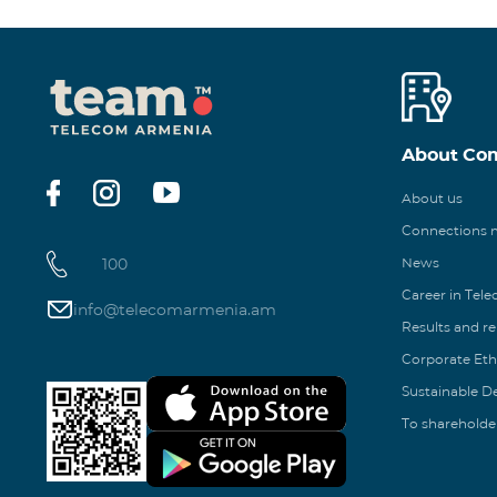
About Co
About us
Connections
100
News
Career in Tel
info@telecomarmenia.am
Results and r
Corporate Eth
Sustainable 
To shareholde