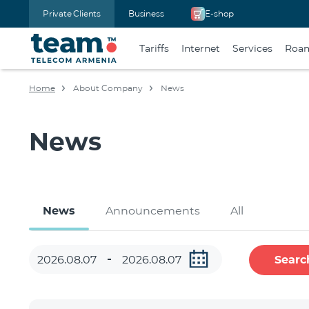
Private Clients
Business
E-shop
Tariffs
Internet
Services
Roa
Home
About Company
News
News
News
Announcements
All
Searc