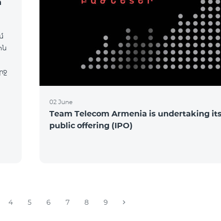
ի
մ
ին
րջ
02 June
Team Telecom Armenia is undertaking its 
public offering (IPO)
m
ր
4
5
6
7
8
9