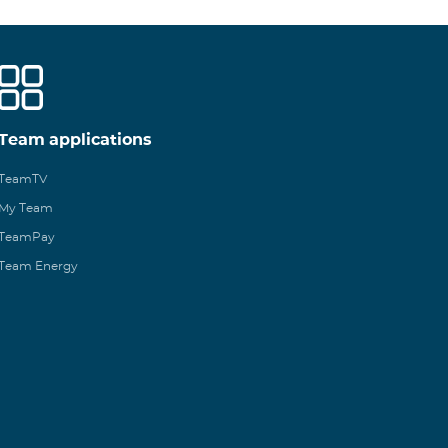
Team applications
TeamTV
My Team
TeamPay
Team Energy