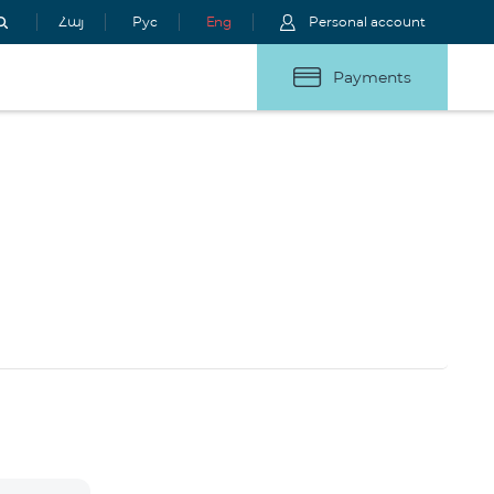
Հայ
Рус
Eng
Personal account
Payments