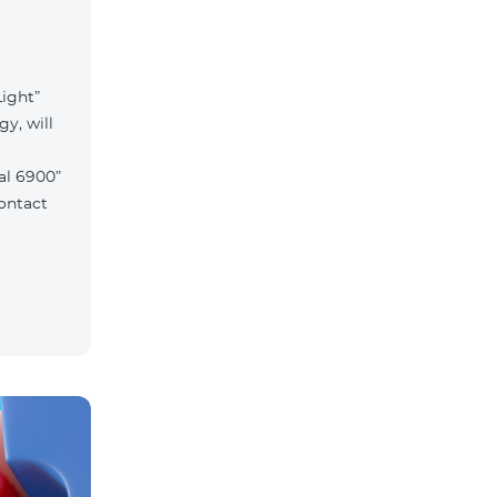
ight”
gy, will
al 6900”
contact