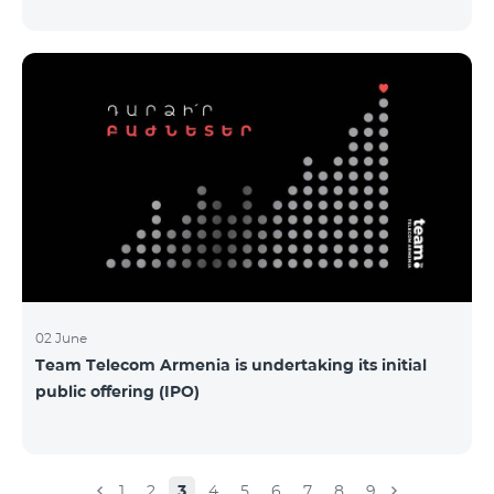
Armenia-ի առաջնային հրապարակային
տեղաբաշխման (IPO) քեյսի ներկայացումը:
Հայաստանի տարբեր բուհերից շուրջ 200
երիտասարդներ ծանոթացան առաջնային
հրապարակային տեղաբաշխման բոլոր
մանրամասներին ու թիմերին տրամադրվեց
ընկերության զարգացման ռազմավարական
խնդիրը։ Լուծումներ առաջարկելու համար թիմերն
ունենալու են ընդամենը 72 ժամ։ Հաջողություն
մաղթելով մրցույթի մասնակիցներին Team
Telecom Armenia-ի գլխավոր տնօրեն Հայկ
Եսայանը նշեց, որ
02 June
Team Telecom Armenia is undertaking its initial
public offering (IPO)
1
2
3
4
5
6
7
8
9