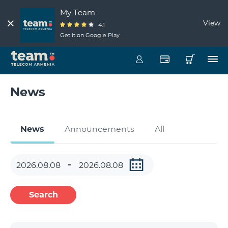
My Team
View
4.1
Get it on Google Play
News
News
Announcements
All
Search