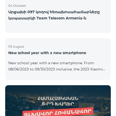
04 October
Արցախի 097 կոդով հեռախոսահամարները
կսպասարկի Team Telecom Armenia-ն
05 August
New school year with a new smartphone
New school year with a new smartphone. From
08/06/2023 to 09/30/2023 inclusive, the 2023 Xiaomi
Redmi 12C smartphone is provided with Alteracs Light
wireless headphones and a special TeamTok tariff plan
- the 1st month is free. A smartphone can also be
purchased on credit, starting from 1250 AMD per
month. Bank charges are added to the monthly fee.
Tariff terms are below. Prepaid package Teamtok.
Monthly fee: 2500 AMD 250minutes to RA, Artsakh,