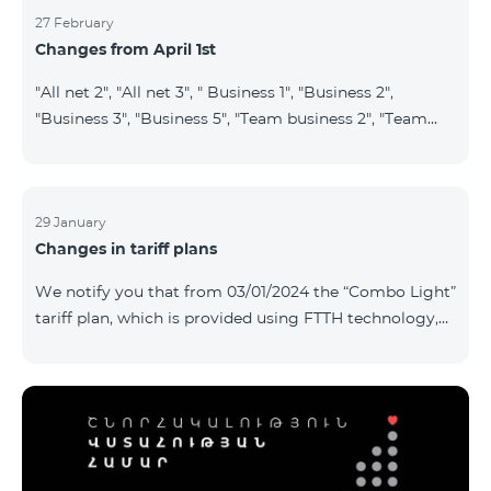
27 February
Changes from April 1st
"All net 2", "All net 3", " Business 1", "Business 2",
"Business 3", "Business 5", "Team business 2", "Team
business 3", "VIP Business Active", "VIP business Active
relatives/friends", "VIP Business Communication",
"Business Communication", "Business network",
"Business Active", "Exclusive Business", "Best partner",
29 January
Changes in tariff plans
"Leader", "Leader S", "Yandex Economy", "Yandex
Comfort" and "Smart Pro+", tariff plans will cease to
We notify you that from 03/01/2024 the “Combo Light”
operate starting from 01.04.2024. Existing subscribers
tariff plan, which is provided using FTTH technology,
of the m
will be closed, and subscribers of this tariff plan will
automatically transferred to the “Cosmo 2 regional
6900” tariff plan. To switch to other tariff plans, please
contact the service center.