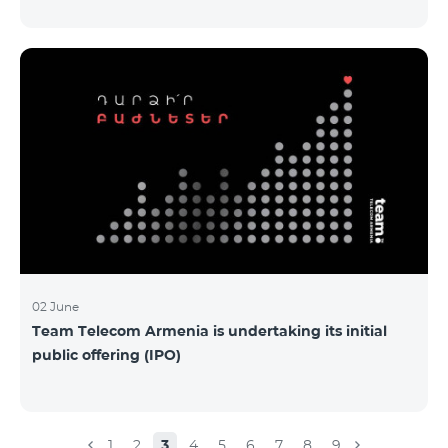
Armenia-ի առաջնային հրապարակային
տեղաբաշխման (IPO) քեյսի ներկայացումը:
Հայաստանի տարբեր բուհերից շուրջ 200
երիտասարդներ ծանոթացան առաջնային
հրապարակային տեղաբաշխման բոլոր
մանրամասներին ու թիմերին տրամադրվեց
ընկերության զարգացման ռազմավարական
խնդիրը։ Լուծումներ առաջարկելու համար թիմերն
ունենալու են ընդամենը 72 ժամ։ Հաջողություն
մաղթելով մրցույթի մասնակիցներին Team
Telecom Armenia-ի գլխավոր տնօրեն Հայկ
Եսայանը նշեց, որ
02 June
Team Telecom Armenia is undertaking its initial
public offering (IPO)
1
2
3
4
5
6
7
8
9