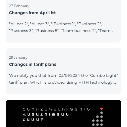
27 February
Changes from April 1st
"All net 2", "All net 3", " Business 1", "Business 2",
"Business 3", "Business 5", "Team business 2", "Team
business 3", "VIP Business Active", "VIP business Active
relatives/friends", "VIP Business Communication",
"Business Communication", "Business network",
"Business Active", "Exclusive Business", "Best partner",
29 January
Changes in tariff plans
"Leader", "Leader S", "Yandex Economy", "Yandex
Comfort" and "Smart Pro+", tariff plans will cease to
We notify you that from 03/01/2024 the “Combo Light”
operate starting from 01.04.2024. Existing subscribers
tariff plan, which is provided using FTTH technology,
of the m
will be closed, and subscribers of this tariff plan will
automatically transferred to the “Cosmo 2 regional
6900” tariff plan. To switch to other tariff plans, please
contact the service center.