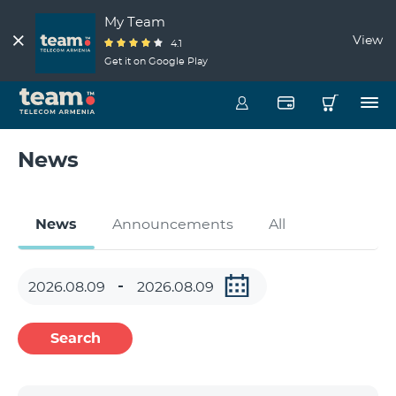
My Team
View
4.1
Get it on Google Play
News
News
Announcements
All
Search