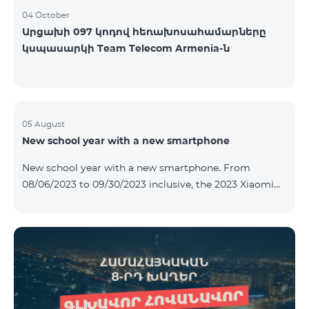
04 October
Արցախի 097 կոդով հեռախոսահամարները
կսպասարկի Team Telecom Armenia-ն
05 August
New school year with a new smartphone
New school year with a new smartphone. From
08/06/2023 to 09/30/2023 inclusive, the 2023 Xiaomi
Redmi 12C smartphone is provided with Alteracs Light
wireless headphones and a special TeamTok tariff plan
- the 1st month is free. A smartphone can also be
purchased on credit, starting from 1250 AMD per
month. Bank charges are added to the monthly fee.
Tariff terms are below. Prepaid package Teamtok.
Monthly fee: 2500 AMD 250minutes to RA, Artsakh,