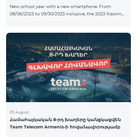
New school year with a new smartphone. From
08/06/2023 to 09/30/2023 inclusive, the 2023 Xiaomi
Redmi 12C smartphone is provided with Alteracs Light
wireless headphones and a special TeamTok tariff plan
- the 1st month is free. A smartphone can also be
purchased on credit, starting from 1250 AMD per
month. Bank charges are added to the monthly fee.
Tariff terms are below. Prepaid package Teamtok.
Monthly fee: 2500 AMD 250minutes to RA, Artsakh,
USA and Canada, Beeline Russia and Tele2 mob
03 August
Համահայկական 8-րդ խաղերը կանցկացվեն
Team Telecom Armenia-ի հովանավորությամբ