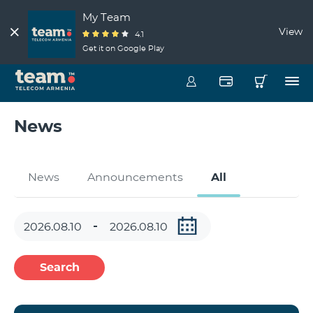
My Team
View
4.1
Get it on Google Play
News
News
Announcements
All
Search