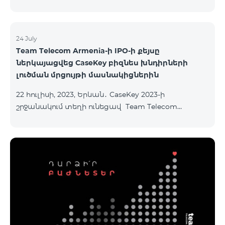
24 July
Team Telecom Armenia-ի IPO-ի քեյսը
ներկայացվեց CaseKey բիզնես խնդիրների
լուծման մրցույթի մասնակիցներին
22 հուլիսի, 2023, Երևան․ CaseKey 2023-ի
շրջանակում տեղի ունեցավ Team Telecom
Armenia-ի առաջնային հրապարակային
տեղաբաշխման (IPO) քեյսի ներկայացումը:
Հայաստանի տարբեր բուհերից շուրջ 200
երիտասարդներ ծանոթացան առաջնային
հրապարակային տեղաբաշխման բոլոր
մանրամասներին ու թիմերին տրամադրվեց
ընկերության զարգացման ռազմավարական
խնդիրը։ Լուծումներ առաջարկելու համար թիմերն
ունենալու են ընդամենը 72 ժամ։ Հաջողություն