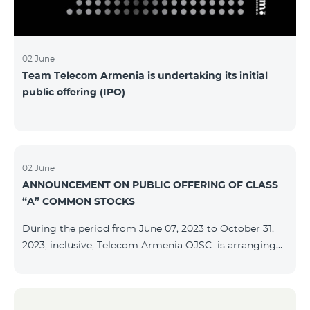
մաղթելով մրցույթի մասնակիցներին Team
Telecom Armenia-ի գլխավոր տնօրեն Հայկ
Եսայանը նշեց, որ
02 June
Team Telecom Armenia is undertaking its initial
public offering (IPO)
02 June
ANNOUNCEMENT ON PUBLIC OFFERING OF CLASS
“A” COMMON STOCKS
During the period from June 07, 2023 to October 31,
2023, inclusive, Telecom Armenia OJSC is arranging
the public offering of nominal book-entry stocks with
the following terms and conditions: ISSUER TELECOM
ARMENIA OJSC TYPE Class “A” common stocks