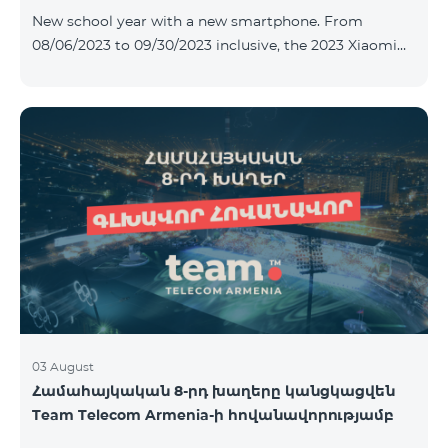
New school year with a new smartphone. From
08/06/2023 to 09/30/2023 inclusive, the 2023 Xiaomi
Redmi 12C smartphone is provided with Alteracs Light
wireless headphones and a special TeamTok tariff plan
- the 1st month is free. A smartphone can also be
purchased on credit, starting from 1250 AMD per
month. Bank charges are added to the monthly fee.
Tariff terms are below. Prepaid package Teamtok.
Monthly fee: 2500 AMD 250minutes to RA, Artsakh,
USA and Canada, Beeline Russia and Tele2 mob
03 August
Համահայկական 8-րդ խաղերը կանցկացվեն
Team Telecom Armenia-ի հովանավորությամբ