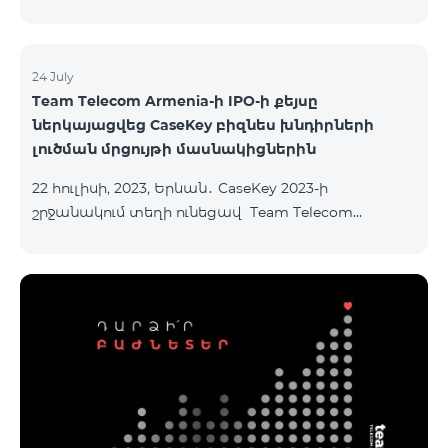
24 July
Team Telecom Armenia-ի IPO-ի քեյսը
ներկայացվեց CaseKey բիզնես խնդիրների
լուծման մրցույթի մասնակիցներին
22 հուլիսի, 2023, Երևան․ CaseKey 2023-ի
շրջանակում տեղի ունեցավ Team Telecom
Armenia-ի առաջնային հրապարակային
տեղաբաշխման (IPO) քեյսի ներկայացումը:
Հայաստանի տարբեր բուհերից շուրջ 200
երիտասարդներ ծանոթացան առաջնային
հրապարակային տեղաբաշխման բոլոր
մանրամասներին ու թիմերին տրամադրվեց
ընկերության զարգացման ռազմավարական
խնդիրը։ Լուծումներ առաջարկելու համար թիմերն
ունենալու են ընդամենը 72 ժամ։ Հաջողություն