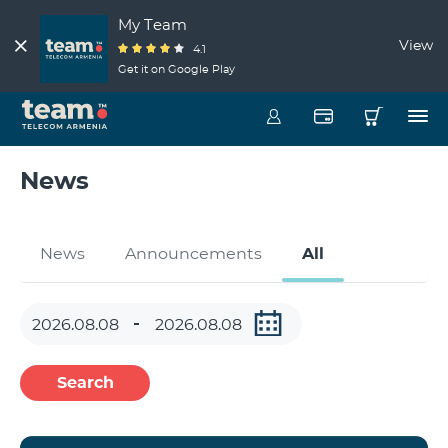
My Team
View
4.1
Get it on Google Play
News
News
Announcements
All
Search