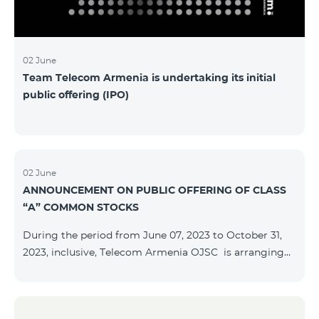
մաղթելով մրցույթի մասնակիցներին Team
Telecom Armenia-ի գլխավոր տնօրեն Հայկ
Եսայանը նշեց, որ
02 June
Team Telecom Armenia is undertaking its initial
public offering (IPO)
02 June
ANNOUNCEMENT ON PUBLIC OFFERING OF CLASS
“A” COMMON STOCKS
During the period from June 07, 2023 to October 31,
2023, inclusive, Telecom Armenia OJSC is arranging
the public offering of nominal book-entry stocks with
the following terms and conditions: ISSUER TELECOM
ARMENIA OJSC TYPE Class “A” common stocks