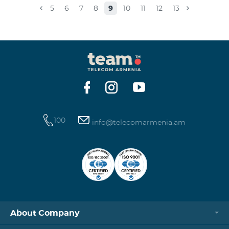
caused.For questions, call 100 or you can go to nearby
5
6
7
8
9
10
11
12
13
offices: Amiryan 3 (Mon-Sun 09:00-24:00) 900 m., 12
minutes walk Abovyan 21 Mon-Sun. 09:00-24:00) 700
m. 10 minutes walk You can find all of the sales and
service offices and working schedules here.
100
info@telecomarmenia.am
About Company