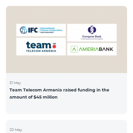
subscribers can use "Roaming package 3000 MB"
service for AMD 9000 instead of AMD 12000.
“Roaming package 1000 MB” will be available for 4500
AMD instead of 6000 AMD, and “Roaming package
500 MB” service for 2625 AMD instead of 3500 AMD.
Our internet packages can be used by our customers
in more than 65 countries - in Europe, the United Arab
Emirates, Egypt
31 May
Team Telecom Armenia raised funding in the
amount of $45 million
20 May