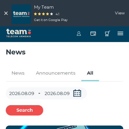
My Team
View
4.1
Get it on Google Play
News
News
Announcements
All
Search