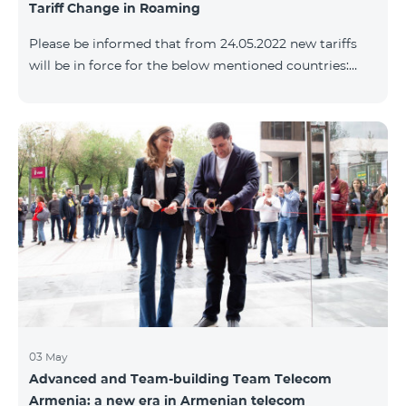
Tariff Change in Roaming
փաթեթների՝ համաձայն ստորին աղյուսակի․
Հին Սակագնային փաթեթ Նոր Սակագնային
Please be informed that from 24.05.2022 new tariffs
փաթեթ Տանգո Հետվճարային «Սմարթ 15000»
will be in force for the below mentioned countries:
Ֆլամենկո
Incoming calls – 800 AMD/minute Outgoing calls to
Armenia – 2500 AMD/minute Outgoing calls
International – 2500 AMD/minute Outgoing calls local
– 800 AMD/minute SMS – 500 AMD Internet – 8000
AMD/MB Country list: Angola, Bermuda, Burkina
Fasso, Cape Verde, Cuba, Chili, Dominican Republic,
Equatorial Guinea, Ethiopia, Gambia, Guinea,
Madagascar, Malawi, Maldives, Monaco, Mongolia,
Namibi
03 May
Advanced and Team-building Team Telecom
Armenia: a new era in Armenian telecom