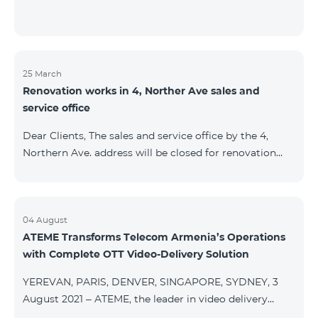
25 March
Renovation works in 4, Norther Ave sales and
service office
Dear Clients, The sales and service office by the 4,
Northern Ave. address will be closed for renovation
works from 26/03/2022 and will resume functioning
from 05/01/2022. We apologize for the inconvenience
caused.For questions, call 100 or you can go to nearby
offices: Amiryan 3 (Mon-Sun 09:00-24:00) 900 m., 12
04 August
ATEME Transforms Telecom Armenia’s Operations
minutes walk Abovyan 21 Mon-Sun. 09:00-24:00) 700
with Complete OTT Video-Delivery Solution
m. 10 minutes walk You can find all of the sales and
service offices and working schedules here.
YEREVAN, PARIS, DENVER, SINGAPORE, SYDNEY, 3
August 2021 – ATEME, the leader in video delivery
solutions for broadcast, cable TV, DHT, IPT and OTT,