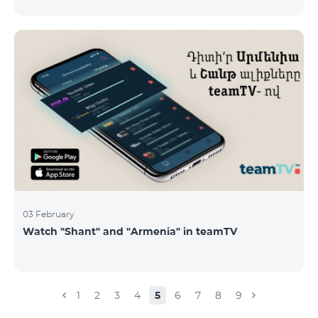
calls – 500 AMD/minute Outgoing calls to Armenia –
2500 AMD/minute Outgoing calls International – 2500
AMD/minute Outgoing calls local – 500 AMD/minute
SMS – 250 AMD Internet – 7000 AMD/MB Country list:
Bermuda, Burkina Faso, Cape Verde, Cuba, Equatorial
Guinea, Ethiopia, Gambia, Guinea, Madagascar, Malawi,
Maldives, Mongolia, Namibia, Niger,
03 February
Watch "Shant" and "Armenia" in teamTV
1
2
3
4
5
6
7
8
9