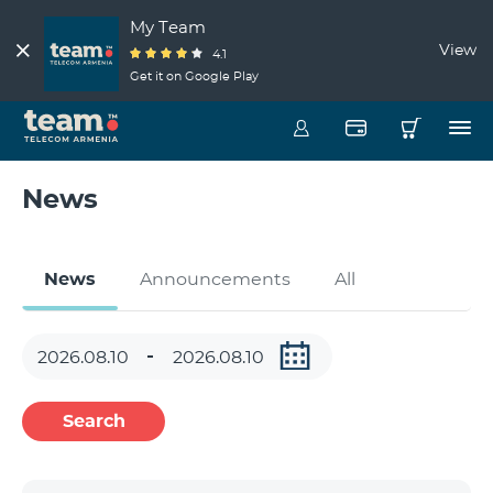
My Team
View
4.1
Get it on Google Play
News
News
Announcements
All
Search