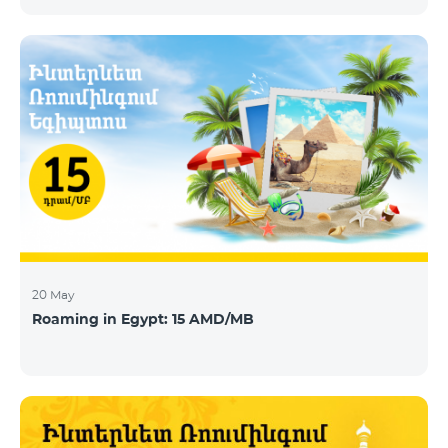
today announces that Telecom Armenia, an IPTV/OTT
operator running under the Beeline brand, has
selected its integrated OTT video-delivery solution to
enable a re-launch of its TV offering to the Armenian
market. With a legacy system in place, Telecom
Armenia identified a need for a scalable and effective
video-delivery solution as part of a p
20 May
Roaming in Egypt: 15 AMD/MB