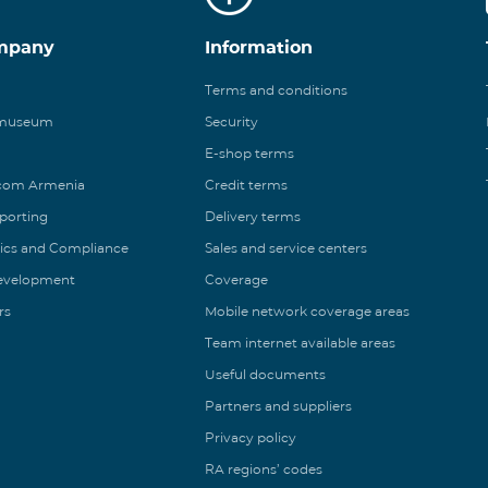
mpany
Information
Terms and conditions
 museum
Security
E-shop terms
ecom Armenia
Credit terms
eporting
Delivery terms
ics and Compliance
Sales and service centers
Development
Coverage
rs
Mobile network coverage areas
Team internet available areas
Useful documents
Partners and suppliers
Privacy policy
RA regions’ codes