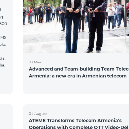
l
ng
2500
SMS
la,
ia,
03 May
ia,
Advanced and Team-building Team Tele
Armenia: a new era in Armenian telecom
04 August
ATEME Transforms Telecom Armenia’s
Operations with Complete OTT Video-Del