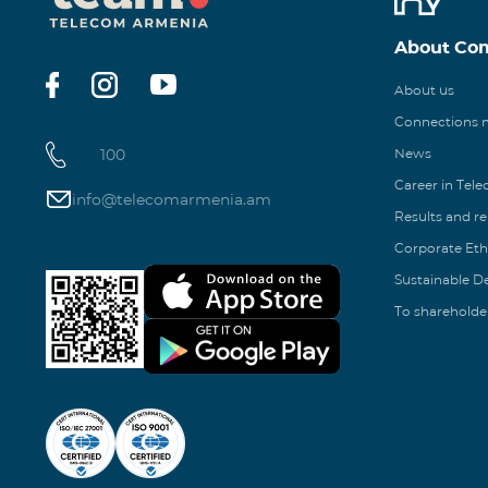
About Co
About us
Connections
100
News
Career in Tel
info@telecomarmenia.am
Results and r
Corporate Eth
Sustainable 
To shareholde