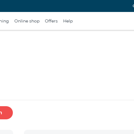
ming
Online shop
Offers
Help
h