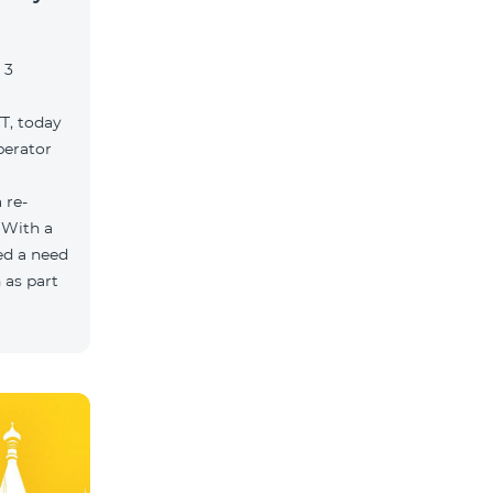
 3
TT, today
perator
 re-
 With a
ed a need
 as part