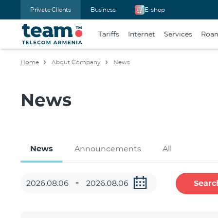
Private Clients
Business
E-shop
Tariffs
Internet
Services
Roa
Home
About Company
News
News
News
Announcements
All
Searc