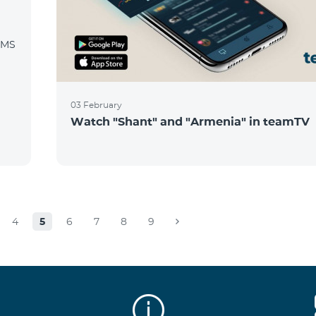
SMS
03 February
Watch "Shant" and "Armenia" in teamTV
4
5
6
7
8
9