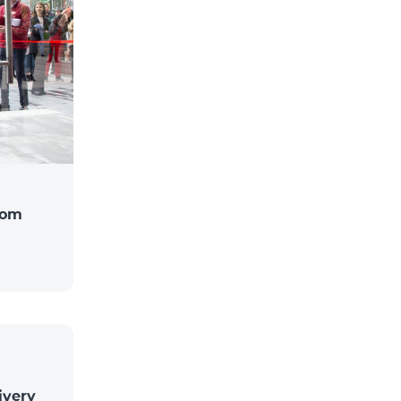
com
ivery