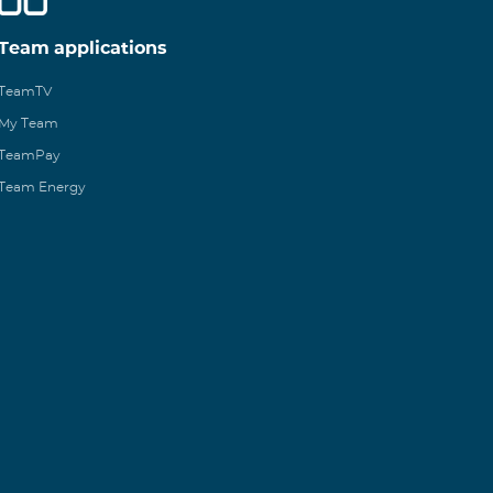
Team applications
TeamTV
My Team
TeamPay
Team Energy