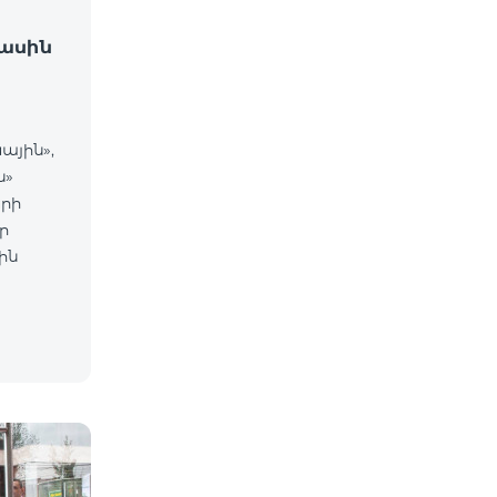
ասին
ային»,
ն»
րի
ր
ին