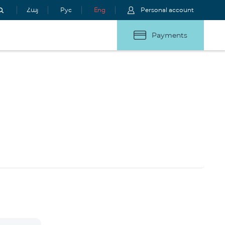
Հայ
Рус
Eng
Personal account
Payments