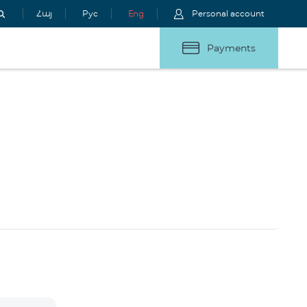
Հայ
Рус
Eng
Personal account
Payments