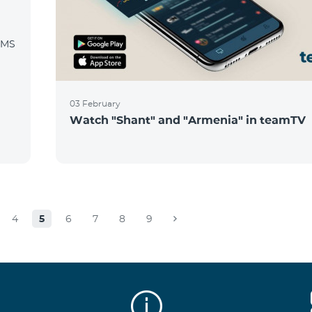
SMS
03 February
Watch "Shant" and "Armenia" in teamTV
4
5
6
7
8
9