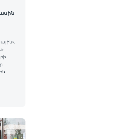
ասին
ային»,
ն»
րի
ր
ին