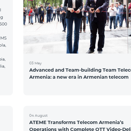
l
ng
2500
SMS
la,
ia,
03 May
ia,
Advanced and Team-building Team Tele
Armenia: a new era in Armenian telecom
04 August
ATEME Transforms Telecom Armenia’s
Operations with Complete OTT Video-Del