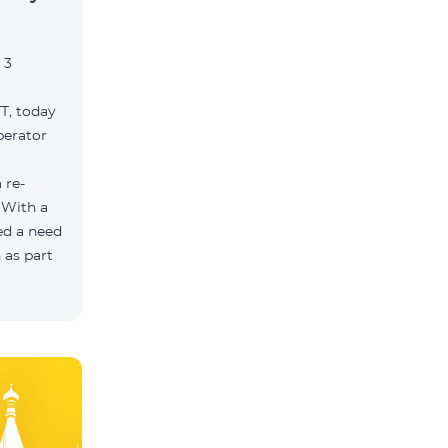
 3
TT, today
perator
 re-
 With a
ed a need
 as part