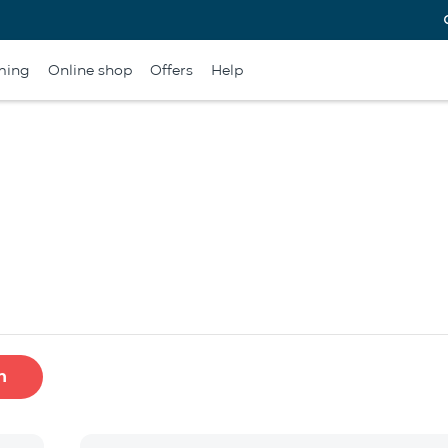
ming
Online shop
Offers
Help
h