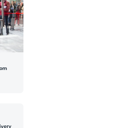
com
ivery