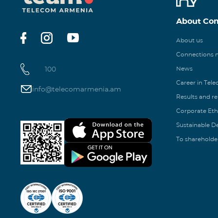
About Co
About us
Connections
100
News
Career in Tel
info@telecomarmenia.am
Results and r
Corporate Eth
Sustainable 
To shareholde