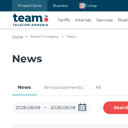
Private Clients
Business
E-shop
Tariffs
Internet
Services
Roa
Home
About Company
News
News
News
Announcements
All
Searc