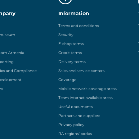
mpany
Information
Terms and conditions
 museum
Security
E-shop terms
ecom Armenia
Credit terms
eporting
Delivery terms
ics and Compliance
Sales and service centers
Development
Coverage
rs
Mobile network coverage areas
Team internet available areas
Useful documents
Partners and suppliers
Privacy policy
RA regions’ codes