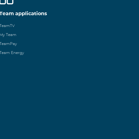
Team applications
TeamTV
My Team
TeamPay
Team Energy