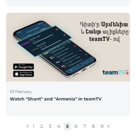
calls – 500 AMD/minute Outgoing calls to Armenia –
2500 AMD/minute Outgoing calls International – 2500
AMD/minute Outgoing calls local – 500 AMD/minute
SMS – 250 AMD Internet – 7000 AMD/MB Country list:
Bermuda, Burkina Faso, Cape Verde, Cuba, Equatorial
Guinea, Ethiopia, Gambia, Guinea, Madagascar, Malawi,
Maldives, Mongolia, Namibia, Niger,
03 February
Watch "Shant" and "Armenia" in teamTV
1
2
3
4
5
6
7
8
9