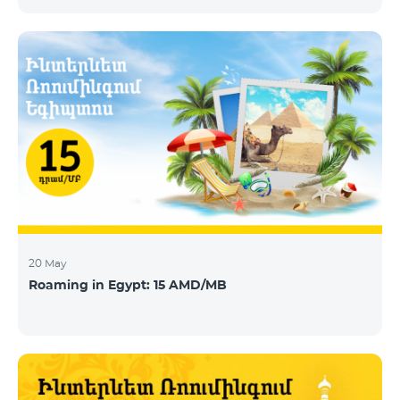
today announces that Telecom Armenia, an IPTV/OTT
operator running under the Beeline brand, has
selected its integrated OTT video-delivery solution to
enable a re-launch of its TV offering to the Armenian
market. With a legacy system in place, Telecom
Armenia identified a need for a scalable and effective
video-delivery solution as part of a p
20 May
Roaming in Egypt: 15 AMD/MB