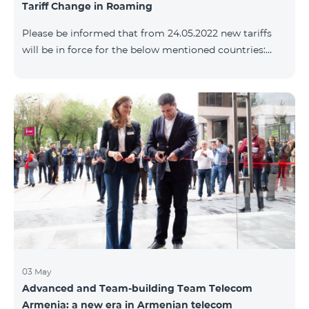
Tariff Change in Roaming
փաթեթների՝ համաձայն ստորին աղյուսակի․
Հին Սակագնային փաթեթ Նոր Սակագնային
Please be informed that from 24.05.2022 new tariffs
փաթեթ Տանգո Հետվճարային «Սմարթ 15000»
will be in force for the below mentioned countries:
Ֆլամենկո
Incoming calls – 800 AMD/minute Outgoing calls to
Armenia – 2500 AMD/minute Outgoing calls
International – 2500 AMD/minute Outgoing calls local
– 800 AMD/minute SMS – 500 AMD Internet – 8000
AMD/MB Country list: Angola, Bermuda, Burkina
Fasso, Cape Verde, Cuba, Chili, Dominican Republic,
Equatorial Guinea, Ethiopia, Gambia, Guinea,
Madagascar, Malawi, Maldives, Monaco, Mongolia,
Namibi
03 May
Advanced and Team-building Team Telecom
Armenia: a new era in Armenian telecom