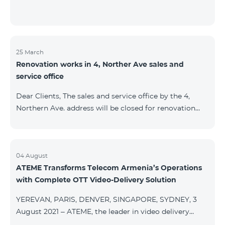
25 March
Renovation works in 4, Norther Ave sales and
service office
Dear Clients, The sales and service office by the 4,
Northern Ave. address will be closed for renovation
works from 26/03/2022 and will resume functioning
from 05/01/2022. We apologize for the inconvenience
caused.For questions, call 100 or you can go to nearby
offices: Amiryan 3 (Mon-Sun 09:00-24:00) 900 m., 12
04 August
ATEME Transforms Telecom Armenia’s Operations
minutes walk Abovyan 21 Mon-Sun. 09:00-24:00) 700
with Complete OTT Video-Delivery Solution
m. 10 minutes walk You can find all of the sales and
service offices and working schedules here.
YEREVAN, PARIS, DENVER, SINGAPORE, SYDNEY, 3
August 2021 – ATEME, the leader in video delivery
solutions for broadcast, cable TV, DHT, IPT and OTT,