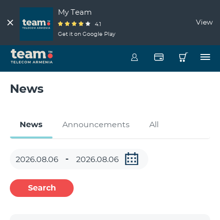
My Team
View
4.1
Get it on Google Play
News
News
Announcements
All
Search