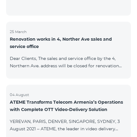
25 March
Renovation works in 4, Norther Ave sales and
service office
Dear Clients, The sales and service office by the 4,
Northern Ave. address will be closed for renovation
works from 26/03/2022 and will resume functioning
from 05/01/2022. We apologize for the inconvenience
caused.For questions, call 100 or you can go to nearby
offices: Amiryan 3 (Mon-Sun 09:00-24:00) 900 m., 12
04 August
ATEME Transforms Telecom Armenia’s Operations
minutes walk Abovyan 21 Mon-Sun. 09:00-24:00) 700
with Complete OTT Video-Delivery Solution
m. 10 minutes walk You can find all of the sales and
service offices and working schedules here.
YEREVAN, PARIS, DENVER, SINGAPORE, SYDNEY, 3
August 2021 – ATEME, the leader in video delivery
solutions for broadcast, cable TV, DHT, IPT and OTT,