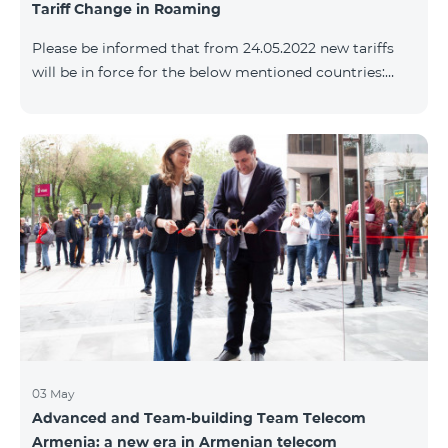
Tariff Change in Roaming
փաթեթների՝ համաձայն ստորին աղյուսակի․
Հին Սակագնային փաթեթ Նոր Սակագնային
Please be informed that from 24.05.2022 new tariffs
փաթեթ Տանգո Հետվճարային «Սմարթ 15000»
will be in force for the below mentioned countries:
Ֆլամենկո
Incoming calls – 800 AMD/minute Outgoing calls to
Armenia – 2500 AMD/minute Outgoing calls
International – 2500 AMD/minute Outgoing calls local
– 800 AMD/minute SMS – 500 AMD Internet – 8000
AMD/MB Country list: Angola, Bermuda, Burkina
Fasso, Cape Verde, Cuba, Chili, Dominican Republic,
Equatorial Guinea, Ethiopia, Gambia, Guinea,
Madagascar, Malawi, Maldives, Monaco, Mongolia,
Namibi
03 May
Advanced and Team-building Team Telecom
Armenia: a new era in Armenian telecom