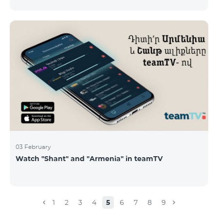
calls – 500 AMD/minute Outgoing calls to Armenia –
2500 AMD/minute Outgoing calls International – 2500
AMD/minute Outgoing calls local – 500 AMD/minute
SMS – 250 AMD Internet – 7000 AMD/MB Country list:
Bermuda, Burkina Faso, Cape Verde, Cuba, Equatorial
Guinea, Ethiopia, Gambia, Guinea, Madagascar, Malawi,
Maldives, Mongolia, Namibia, Niger,
03 February
Watch "Shant" and "Armenia" in teamTV
1
2
3
4
5
6
7
8
9