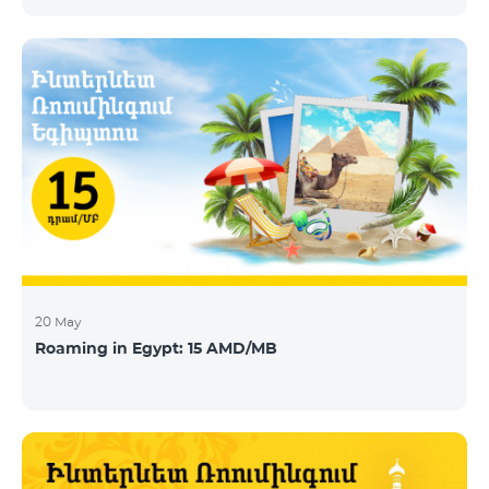
today announces that Telecom Armenia, an IPTV/OTT
operator running under the Beeline brand, has
selected its integrated OTT video-delivery solution to
enable a re-launch of its TV offering to the Armenian
market. With a legacy system in place, Telecom
Armenia identified a need for a scalable and effective
video-delivery solution as part of a p
20 May
Roaming in Egypt: 15 AMD/MB