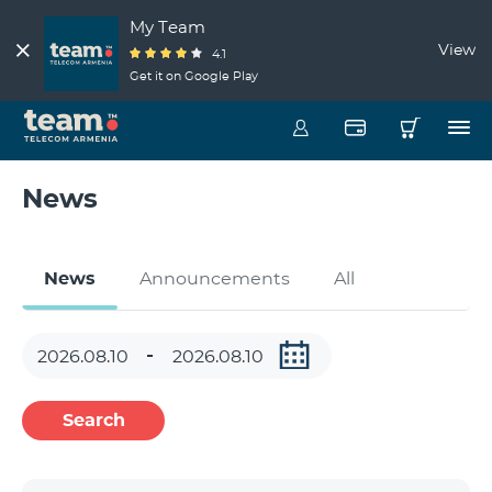
My Team
View
4.1
Get it on Google Play
News
News
Announcements
All
Search