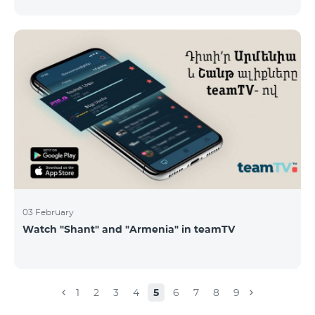
calls – 500 AMD/minute Outgoing calls to Armenia –
2500 AMD/minute Outgoing calls International – 2500
AMD/minute Outgoing calls local – 500 AMD/minute
SMS – 250 AMD Internet – 7000 AMD/MB Country list:
Bermuda, Burkina Faso, Cape Verde, Cuba, Equatorial
Guinea, Ethiopia, Gambia, Guinea, Madagascar, Malawi,
Maldives, Mongolia, Namibia, Niger,
03 February
Watch "Shant" and "Armenia" in teamTV
1
2
3
4
5
6
7
8
9