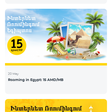
today announces that Telecom Armenia, an IPTV/OTT
operator running under the Beeline brand, has
selected its integrated OTT video-delivery solution to
enable a re-launch of its TV offering to the Armenian
market. With a legacy system in place, Telecom
Armenia identified a need for a scalable and effective
video-delivery solution as part of a p
20 May
Roaming in Egypt: 15 AMD/MB