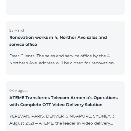
25 March
Renovation works in 4, Norther Ave sales and
service office
Dear Clients, The sales and service office by the 4,
Northern Ave. address will be closed for renovation
works from 26/03/2022 and will resume functioning
from 05/01/2022. We apologize for the inconvenience
caused.For questions, call 100 or you can go to nearby
offices: Amiryan 3 (Mon-Sun 09:00-24:00) 900 m., 12
04 August
ATEME Transforms Telecom Armenia’s Operations
minutes walk Abovyan 21 Mon-Sun. 09:00-24:00) 700
with Complete OTT Video-Delivery Solution
m. 10 minutes walk You can find all of the sales and
service offices and working schedules here.
YEREVAN, PARIS, DENVER, SINGAPORE, SYDNEY, 3
August 2021 – ATEME, the leader in video delivery
solutions for broadcast, cable TV, DHT, IPT and OTT,