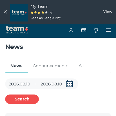
My Team
View
4.1
Get it on Google Play
News
News
Announcements
All
Search