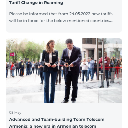
Tariff Change in Roaming
փաթեթների՝ համաձայն ստորին աղյուսակի․
Հին Սակագնային փաթեթ Նոր Սակագնային
Please be informed that from 24.05.2022 new tariffs
փաթեթ Տանգո Հետվճարային «Սմարթ 15000»
will be in force for the below mentioned countries:
Ֆլամենկո
Incoming calls – 800 AMD/minute Outgoing calls to
Armenia – 2500 AMD/minute Outgoing calls
International – 2500 AMD/minute Outgoing calls local
– 800 AMD/minute SMS – 500 AMD Internet – 8000
AMD/MB Country list: Angola, Bermuda, Burkina
Fasso, Cape Verde, Cuba, Chili, Dominican Republic,
Equatorial Guinea, Ethiopia, Gambia, Guinea,
Madagascar, Malawi, Maldives, Monaco, Mongolia,
Namibi
03 May
Advanced and Team-building Team Telecom
Armenia: a new era in Armenian telecom