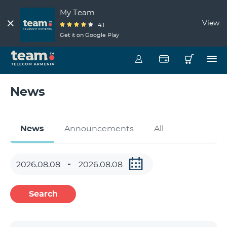
My Team
View
4.1
Get it on Google Play
News
News
Announcements
All
Search