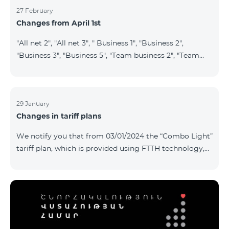
27 February
Changes from April 1st
"All net 2", "All net 3", " Business 1", "Business 2",
"Business 3", "Business 5", "Team business 2", "Team
business 3", "VIP Business Active", "VIP business Active
relatives/friends", "VIP Business Communication",
"Business Communication", "Business network",
"Business Active", "Exclusive Business", "Best partner",
29 January
Changes in tariff plans
"Leader", "Leader S", "Yandex Economy", "Yandex
Comfort" and "Smart Pro+", tariff plans will cease to
We notify you that from 03/01/2024 the “Combo Light”
operate starting from 01.04.2024. Existing subscribers
tariff plan, which is provided using FTTH technology,
of the m
will be closed, and subscribers of this tariff plan will
automatically transferred to the “Cosmo 2 regional
6900” tariff plan. To switch to other tariff plans, please
contact the service center.