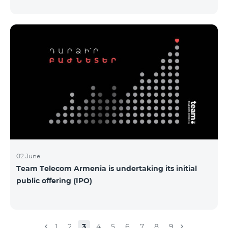
Armenia-ի առաջնային հրապարակային
տեղաբաշխման (IPO) քեյսի ներկայացումը:
Հայաստանի տարբեր բուհերից շուրջ 200
երիտասարդներ ծանոթացան առաջնային
հրապարակային տեղաբաշխման բոլոր
մանրամասներին ու թիմերին տրամադրվեց
ընկերության զարգացման ռազմավարական
խնդիրը։ Լուծումներ առաջարկելու համար թիմերն
ունենալու են ընդամենը 72 ժամ։ Հաջողություն
մաղթելով մրցույթի մասնակիցներին Team
Telecom Armenia-ի գլխավոր տնօրեն Հայկ
Եսայանը նշեց, որ
02 June
Team Telecom Armenia is undertaking its initial
public offering (IPO)
1
2
3
4
5
6
7
8
9