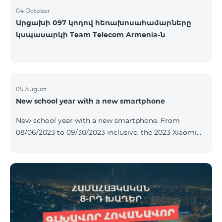
04 October
Արցախի 097 կոդով հեռախոսահամարները
կսպասարկի Team Telecom Armenia-ն
05 August
New school year with a new smartphone
New school year with a new smartphone. From
08/06/2023 to 09/30/2023 inclusive, the 2023 Xiaomi
Redmi 12C smartphone is provided with Alteracs Light
wireless headphones and a special TeamTok tariff plan
- the 1st month is free. A smartphone can also be
purchased on credit, starting from 1250 AMD per
month. Bank charges are added to the monthly fee.
Tariff terms are below. Prepaid package Teamtok.
Monthly fee: 2500 AMD 250minutes to RA, Artsakh,