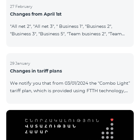
27 February
Changes from April 1st
"All net 2", "All net 3", " Business 1", "Business 2",
"Business 3", "Business 5", "Team business 2", "Team
business 3", "VIP Business Active", "VIP business Active
relatives/friends", "VIP Business Communication",
"Business Communication", "Business network",
"Business Active", "Exclusive Business", "Best partner",
29 January
Changes in tariff plans
"Leader", "Leader S", "Yandex Economy", "Yandex
Comfort" and "Smart Pro+", tariff plans will cease to
We notify you that from 03/01/2024 the “Combo Light”
operate starting from 01.04.2024. Existing subscribers
tariff plan, which is provided using FTTH technology,
of the m
will be closed, and subscribers of this tariff plan will
automatically transferred to the “Cosmo 2 regional
6900” tariff plan. To switch to other tariff plans, please
contact the service center.