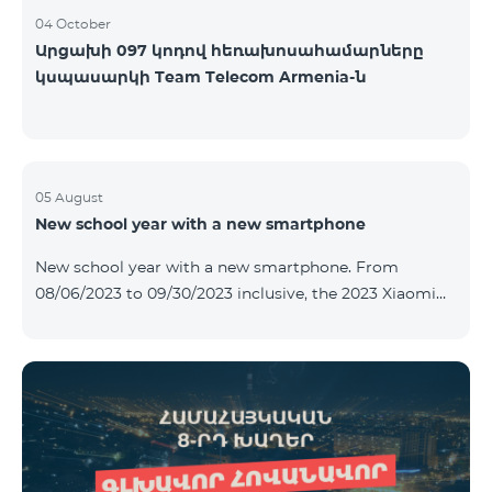
04 October
Արցախի 097 կոդով հեռախոսահամարները
կսպասարկի Team Telecom Armenia-ն
05 August
New school year with a new smartphone
New school year with a new smartphone. From
08/06/2023 to 09/30/2023 inclusive, the 2023 Xiaomi
Redmi 12C smartphone is provided with Alteracs Light
wireless headphones and a special TeamTok tariff plan
- the 1st month is free. A smartphone can also be
purchased on credit, starting from 1250 AMD per
month. Bank charges are added to the monthly fee.
Tariff terms are below. Prepaid package Teamtok.
Monthly fee: 2500 AMD 250minutes to RA, Artsakh,