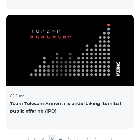
Armenia-ի առաջնային հրապարակային
տեղաբաշխման (IPO) քեյսի ներկայացումը:
Հայաստանի տարբեր բուհերից շուրջ 200
երիտասարդներ ծանոթացան առաջնային
հրապարակային տեղաբաշխման բոլոր
մանրամասներին ու թիմերին տրամադրվեց
ընկերության զարգացման ռազմավարական
խնդիրը։ Լուծումներ առաջարկելու համար թիմերն
ունենալու են ընդամենը 72 ժամ։ Հաջողություն
մաղթելով մրցույթի մասնակիցներին Team
Telecom Armenia-ի գլխավոր տնօրեն Հայկ
Եսայանը նշեց, որ
02 June
Team Telecom Armenia is undertaking its initial
public offering (IPO)
1
2
3
4
5
6
7
8
9