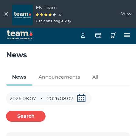
My Team
View
4.1
Get it on Google Play
News
News
Announcements
All
Search