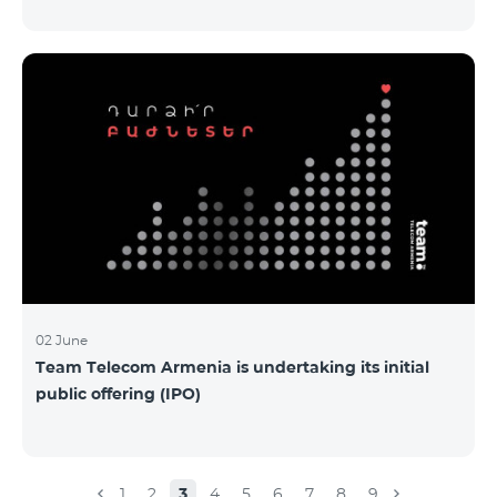
Armenia-ի առաջնային հրապարակային
տեղաբաշխման (IPO) քեյսի ներկայացումը:
Հայաստանի տարբեր բուհերից շուրջ 200
երիտասարդներ ծանոթացան առաջնային
հրապարակային տեղաբաշխման բոլոր
մանրամասներին ու թիմերին տրամադրվեց
ընկերության զարգացման ռազմավարական
խնդիրը։ Լուծումներ առաջարկելու համար թիմերն
ունենալու են ընդամենը 72 ժամ։ Հաջողություն
մաղթելով մրցույթի մասնակիցներին Team
Telecom Armenia-ի գլխավոր տնօրեն Հայկ
Եսայանը նշեց, որ
02 June
Team Telecom Armenia is undertaking its initial
public offering (IPO)
1
2
3
4
5
6
7
8
9