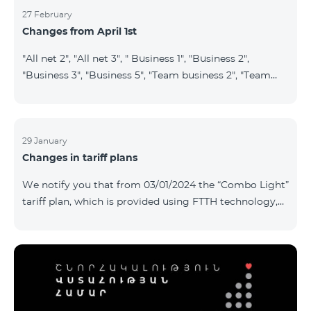
27 February
Changes from April 1st
"All net 2", "All net 3", " Business 1", "Business 2",
"Business 3", "Business 5", "Team business 2", "Team
business 3", "VIP Business Active", "VIP business Active
relatives/friends", "VIP Business Communication",
"Business Communication", "Business network",
"Business Active", "Exclusive Business", "Best partner",
29 January
Changes in tariff plans
"Leader", "Leader S", "Yandex Economy", "Yandex
Comfort" and "Smart Pro+", tariff plans will cease to
We notify you that from 03/01/2024 the “Combo Light”
operate starting from 01.04.2024. Existing subscribers
tariff plan, which is provided using FTTH technology,
of the m
will be closed, and subscribers of this tariff plan will
automatically transferred to the “Cosmo 2 regional
6900” tariff plan. To switch to other tariff plans, please
contact the service center.