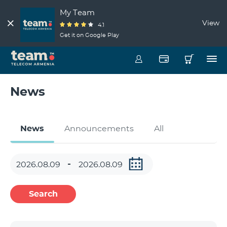
My Team
View
4.1
Get it on Google Play
News
News
Announcements
All
Search