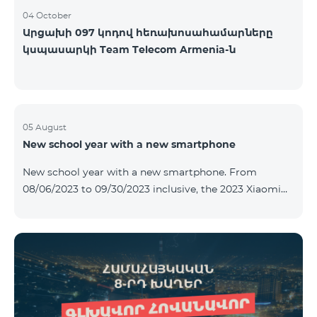
04 October
Արցախի 097 կոդով հեռախոսահամարները
կսպասարկի Team Telecom Armenia-ն
05 August
New school year with a new smartphone
New school year with a new smartphone. From
08/06/2023 to 09/30/2023 inclusive, the 2023 Xiaomi
Redmi 12C smartphone is provided with Alteracs Light
wireless headphones and a special TeamTok tariff plan
- the 1st month is free. A smartphone can also be
purchased on credit, starting from 1250 AMD per
month. Bank charges are added to the monthly fee.
Tariff terms are below. Prepaid package Teamtok.
Monthly fee: 2500 AMD 250minutes to RA, Artsakh,