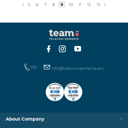
caused.For questions, call 100 or you can go to nearby
5
6
7
8
9
10
11
12
13
offices: Amiryan 3 (Mon-Sun 09:00-24:00) 900 m., 12
minutes walk Abovyan 21 Mon-Sun. 09:00-24:00) 700
m. 10 minutes walk You can find all of the sales and
service offices and working schedules here.
100
info@telecomarmenia.am
About Company