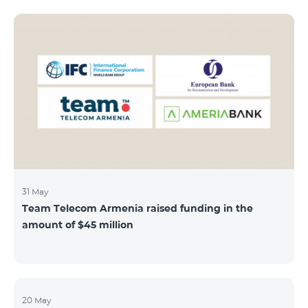
subscribers can use "Roaming package 3000 MB"
service for AMD 9000 instead of AMD 12000.
“Roaming package 1000 MB” will be available for 4500
AMD instead of 6000 AMD, and “Roaming package
500 MB” service for 2625 AMD instead of 3500 AMD.
Our internet packages can be used by our customers
in more than 65 countries - in Europe, the United Arab
Emirates, Egypt
31 May
Team Telecom Armenia raised funding in the
amount of $45 million
20 May