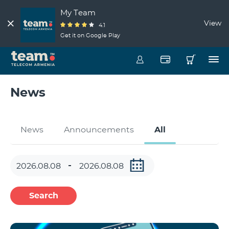
My Team
View
4.1
Get it on Google Play
News
News
Announcements
All
Search