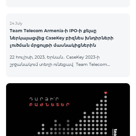
24 July
Team Telecom Armenia-ի IPO-ի քեյսը
ներկայացվեց CaseKey բիզնես խնդիրների
լուծման մրցույթի մասնակիցներին
22 հուլիսի, 2023, Երևան․ CaseKey 2023-ի
շրջանակում տեղի ունեցավ Team Telecom
Armenia-ի առաջնային հրապարակային
տեղաբաշխման (IPO) քեյսի ներկայացումը:
Հայաստանի տարբեր բուհերից շուրջ 200
երիտասարդներ ծանոթացան առաջնային
հրապարակային տեղաբաշխման բոլոր
մանրամասներին ու թիմերին տրամադրվեց
ընկերության զարգացման ռազմավարական
խնդիրը։ Լուծումներ առաջարկելու համար թիմերն
ունենալու են ընդամենը 72 ժամ։ Հաջողություն