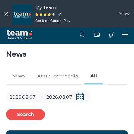
My Team
View
4.1
Get it on Google Play
News
News
Announcements
All
Search