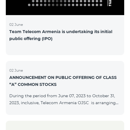
մաղթելով մրցույթի մասնակիցներին Team
Telecom Armenia-ի գլխավոր տնօրեն Հայկ
Եսայանը նշեց, որ
02 June
Team Telecom Armenia is undertaking its initial
public offering (IPO)
02 June
ANNOUNCEMENT ON PUBLIC OFFERING OF CLASS
“A” COMMON STOCKS
During the period from June 07, 2023 to October 31,
2023, inclusive, Telecom Armenia OJSC is arranging
the public offering of nominal book-entry stocks with
the following terms and conditions: ISSUER TELECOM
ARMENIA OJSC TYPE Class “A” common stocks