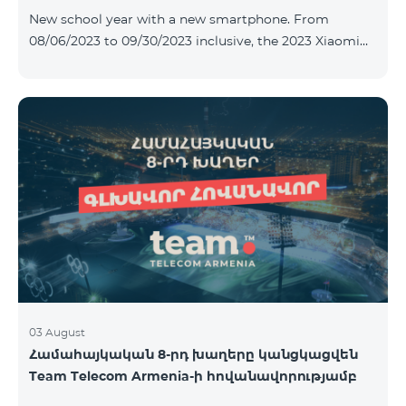
New school year with a new smartphone. From
08/06/2023 to 09/30/2023 inclusive, the 2023 Xiaomi
Redmi 12C smartphone is provided with Alteracs Light
wireless headphones and a special TeamTok tariff plan
- the 1st month is free. A smartphone can also be
purchased on credit, starting from 1250 AMD per
month. Bank charges are added to the monthly fee.
Tariff terms are below. Prepaid package Teamtok.
Monthly fee: 2500 AMD 250minutes to RA, Artsakh,
USA and Canada, Beeline Russia and Tele2 mob
03 August
Համահայկական 8-րդ խաղերը կանցկացվեն
Team Telecom Armenia-ի հովանավորությամբ