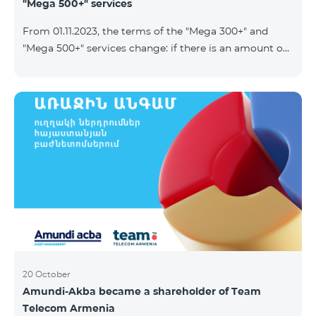
"Mega 500+" services
From 01.11.2023, the terms of the "Mega 300+" and
"Mega 500+" services change: if there is an amount on
the account that exceeds the daily fee for the service,
and it is automatically extended, the unused Internet
balance is not reset and transferred to the next day
with the possibility of accumulating up to 100 GB.
20 October
Amundi-Akba became a shareholder of Team
Telecom Armenia