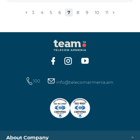
3
4
5
6
7
8
9
10
11
100
info@telecomarmenia.am
About Company