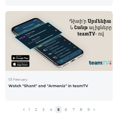
calls – 500 AMD/minute Outgoing calls to Armenia –
2500 AMD/minute Outgoing calls International – 2500
AMD/minute Outgoing calls local – 500 AMD/minute
SMS – 250 AMD Internet – 7000 AMD/MB Country list:
Bermuda, Burkina Faso, Cape Verde, Cuba, Equatorial
Guinea, Ethiopia, Gambia, Guinea, Madagascar, Malawi,
Maldives, Mongolia, Namibia, Niger,
03 February
Watch "Shant" and "Armenia" in teamTV
1
2
3
4
5
6
7
8
9