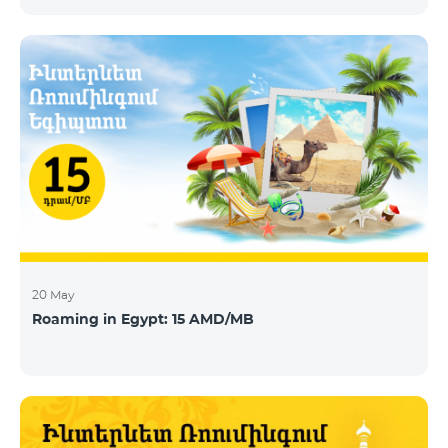
today announces that Telecom Armenia, an IPTV/OTT
operator running under the Beeline brand, has
selected its integrated OTT video-delivery solution to
enable a re-launch of its TV offering to the Armenian
market. With a legacy system in place, Telecom
Armenia identified a need for a scalable and effective
video-delivery solution as part of a p
20 May
Roaming in Egypt: 15 AMD/MB