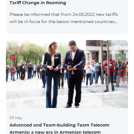
Tariff Change in Roaming
փաթեթների՝ համաձայն ստորին աղյուսակի․
Հին Սակագնային փաթեթ Նոր Սակագնային
Please be informed that from 24.05.2022 new tariffs
փաթեթ Տանգո Հետվճարային «Սմարթ 15000»
will be in force for the below mentioned countries:
Ֆլամենկո
Incoming calls – 800 AMD/minute Outgoing calls to
Armenia – 2500 AMD/minute Outgoing calls
International – 2500 AMD/minute Outgoing calls local
– 800 AMD/minute SMS – 500 AMD Internet – 8000
AMD/MB Country list: Angola, Bermuda, Burkina
Fasso, Cape Verde, Cuba, Chili, Dominican Republic,
Equatorial Guinea, Ethiopia, Gambia, Guinea,
Madagascar, Malawi, Maldives, Monaco, Mongolia,
Namibi
03 May
Advanced and Team-building Team Telecom
Armenia: a new era in Armenian telecom