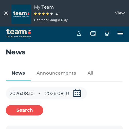
My Team
View
4.1
Get it on Google Play
News
News
Announcements
All
Search