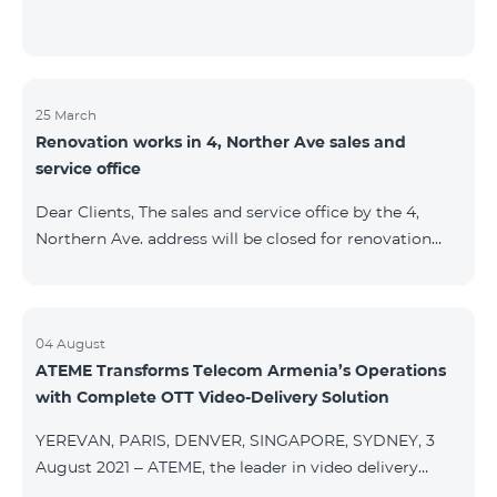
25 March
Renovation works in 4, Norther Ave sales and
service office
Dear Clients, The sales and service office by the 4,
Northern Ave. address will be closed for renovation
works from 26/03/2022 and will resume functioning
from 05/01/2022. We apologize for the inconvenience
caused.For questions, call 100 or you can go to nearby
offices: Amiryan 3 (Mon-Sun 09:00-24:00) 900 m., 12
04 August
ATEME Transforms Telecom Armenia’s Operations
minutes walk Abovyan 21 Mon-Sun. 09:00-24:00) 700
with Complete OTT Video-Delivery Solution
m. 10 minutes walk You can find all of the sales and
service offices and working schedules here.
YEREVAN, PARIS, DENVER, SINGAPORE, SYDNEY, 3
August 2021 – ATEME, the leader in video delivery
solutions for broadcast, cable TV, DHT, IPT and OTT,