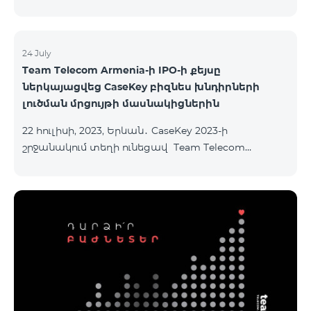
24 July
Team Telecom Armenia-ի IPO-ի քեյսը
ներկայացվեց CaseKey բիզնես խնդիրների
լուծման մրցույթի մասնակիցներին
22 հուլիսի, 2023, Երևան․ CaseKey 2023-ի
շրջանակում տեղի ունեցավ Team Telecom
Armenia-ի առաջնային հրապարակային
տեղաբաշխման (IPO) քեյսի ներկայացումը:
Հայաստանի տարբեր բուհերից շուրջ 200
երիտասարդներ ծանոթացան առաջնային
հրապարակային տեղաբաշխման բոլոր
մանրամասներին ու թիմերին տրամադրվեց
ընկերության զարգացման ռազմավարական
խնդիրը։ Լուծումներ առաջարկելու համար թիմերն
ունենալու են ընդամենը 72 ժամ։ Հաջողություն