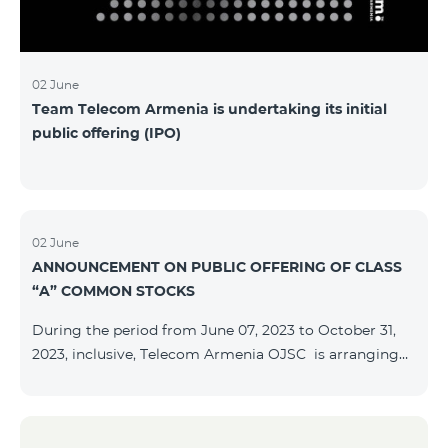
մաղթելով մրցույթի մասնակիցներին Team
Telecom Armenia-ի գլխավոր տնօրեն Հայկ
Եսայանը նշեց, որ
02 June
Team Telecom Armenia is undertaking its initial
public offering (IPO)
02 June
ANNOUNCEMENT ON PUBLIC OFFERING OF CLASS
“A” COMMON STOCKS
During the period from June 07, 2023 to October 31,
2023, inclusive, Telecom Armenia OJSC is arranging
the public offering of nominal book-entry stocks with
the following terms and conditions: ISSUER TELECOM
ARMENIA OJSC TYPE Class “A” common stocks