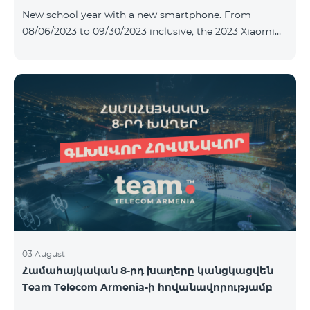
New school year with a new smartphone. From
08/06/2023 to 09/30/2023 inclusive, the 2023 Xiaomi
Redmi 12C smartphone is provided with Alteracs Light
wireless headphones and a special TeamTok tariff plan
- the 1st month is free. A smartphone can also be
purchased on credit, starting from 1250 AMD per
month. Bank charges are added to the monthly fee.
Tariff terms are below. Prepaid package Teamtok.
Monthly fee: 2500 AMD 250minutes to RA, Artsakh,
USA and Canada, Beeline Russia and Tele2 mob
03 August
Համահայկական 8-րդ խաղերը կանցկացվեն
Team Telecom Armenia-ի հովանավորությամբ