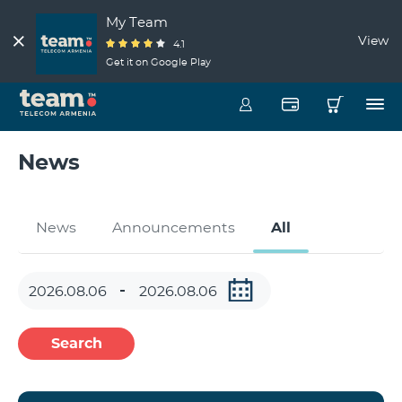
My Team
View
4.1
Get it on Google Play
News
News
Announcements
All
Search