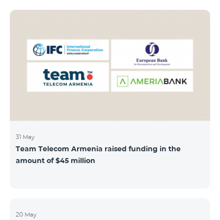
subscribers can use "Roaming package 3000 MB"
service for AMD 9000 instead of AMD 12000.
“Roaming package 1000 MB” will be available for 4500
AMD instead of 6000 AMD, and “Roaming package
500 MB” service for 2625 AMD instead of 3500 AMD.
Our internet packages can be used by our customers
in more than 65 countries - in Europe, the United Arab
Emirates, Egypt
31 May
Team Telecom Armenia raised funding in the
amount of $45 million
20 May