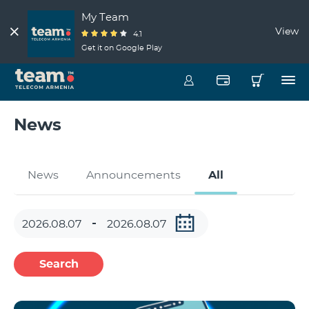
My Team
View
4.1
Get it on Google Play
News
News
Announcements
All
Search