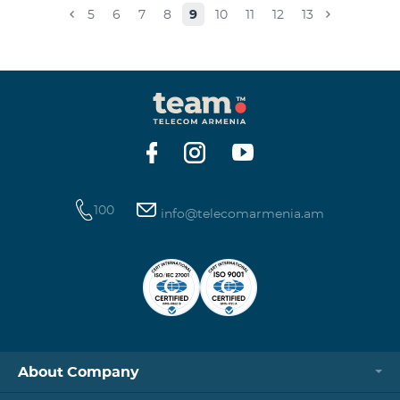
caused.For questions, call 100 or you can go to nearby
5
6
7
8
9
10
11
12
13
offices: Amiryan 3 (Mon-Sun 09:00-24:00) 900 m., 12
minutes walk Abovyan 21 Mon-Sun. 09:00-24:00) 700
m. 10 minutes walk You can find all of the sales and
service offices and working schedules here.
100
info@telecomarmenia.am
About Company