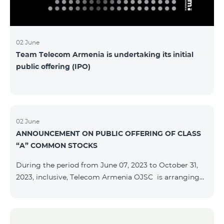
մաղթելով մրցույթի մասնակիցներին Team
Telecom Armenia-ի գլխավոր տնօրեն Հայկ
Եսայանը նշեց, որ
02 June
Team Telecom Armenia is undertaking its initial
public offering (IPO)
02 June
ANNOUNCEMENT ON PUBLIC OFFERING OF CLASS
“A” COMMON STOCKS
During the period from June 07, 2023 to October 31,
2023, inclusive, Telecom Armenia OJSC is arranging
the public offering of nominal book-entry stocks with
the following terms and conditions: ISSUER TELECOM
ARMENIA OJSC TYPE Class “A” common stocks