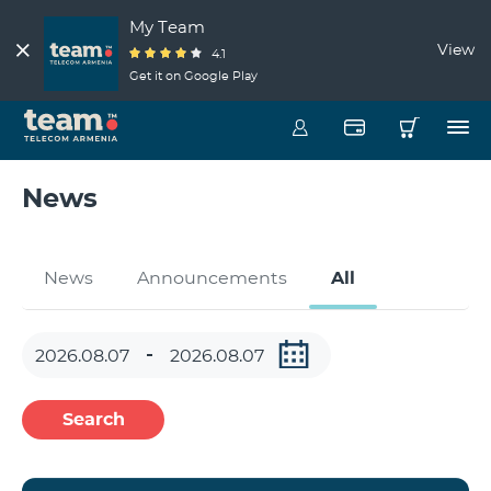
My Team
View
4.1
Get it on Google Play
News
News
Announcements
All
Search