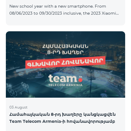
New school year with a new smartphone. From
08/06/2023 to 09/30/2023 inclusive, the 2023 Xiaomi
Redmi 12C smartphone is provided with Alteracs Light
wireless headphones and a special TeamTok tariff plan
- the 1st month is free. A smartphone can also be
purchased on credit, starting from 1250 AMD per
month. Bank charges are added to the monthly fee.
Tariff terms are below. Prepaid package Teamtok.
Monthly fee: 2500 AMD 250minutes to RA, Artsakh,
USA and Canada, Beeline Russia and Tele2 mob
03 August
Համահայկական 8-րդ խաղերը կանցկացվեն
Team Telecom Armenia-ի հովանավորությամբ