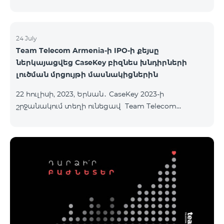
24 July
Team Telecom Armenia-ի IPO-ի քեյսը
ներկայացվեց CaseKey բիզնես խնդիրների
լուծման մրցույթի մասնակիցներին
22 հուլիսի, 2023, Երևան․ CaseKey 2023-ի
շրջանակում տեղի ունեցավ Team Telecom
Armenia-ի առաջնային հրապարակային
տեղաբաշխման (IPO) քեյսի ներկայացումը:
Հայաստանի տարբեր բուհերից շուրջ 200
երիտասարդներ ծանոթացան առաջնային
հրապարակային տեղաբաշխման բոլոր
մանրամասներին ու թիմերին տրամադրվեց
ընկերության զարգացման ռազմավարական
խնդիրը։ Լուծումներ առաջարկելու համար թիմերն
ունենալու են ընդամենը 72 ժամ։ Հաջողություն