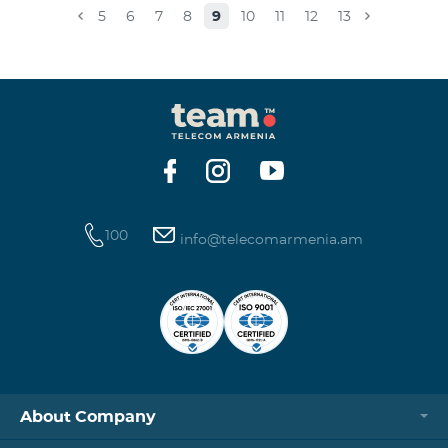
caused.For questions, call 100 or you can go to nearby
5
6
7
8
9
10
11
12
13
offices: Amiryan 3 (Mon-Sun 09:00-24:00) 900 m., 12
minutes walk Abovyan 21 Mon-Sun. 09:00-24:00) 700
m. 10 minutes walk You can find all of the sales and
service offices and working schedules here.
100
info@telecomarmenia.am
About Company