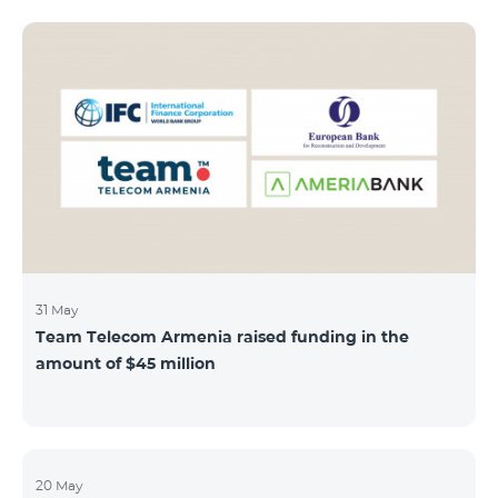
subscribers can use "Roaming package 3000 MB"
service for AMD 9000 instead of AMD 12000.
“Roaming package 1000 MB” will be available for 4500
AMD instead of 6000 AMD, and “Roaming package
500 MB” service for 2625 AMD instead of 3500 AMD.
Our internet packages can be used by our customers
in more than 65 countries - in Europe, the United Arab
Emirates, Egypt
31 May
Team Telecom Armenia raised funding in the
amount of $45 million
20 May