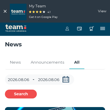
My Team
View
4.1
Get it on Google Play
News
News
Announcements
All
Search