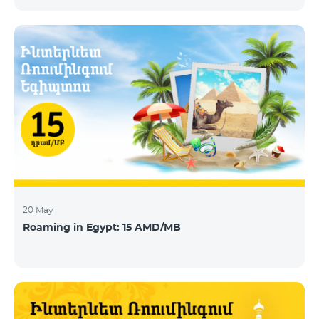
today announces that Telecom Armenia, an IPTV/OTT
operator running under the Beeline brand, has
selected its integrated OTT video-delivery solution to
enable a re-launch of its TV offering to the Armenian
market. With a legacy system in place, Telecom
Armenia identified a need for a scalable and effective
video-delivery solution as part of a p
20 May
Roaming in Egypt: 15 AMD/MB