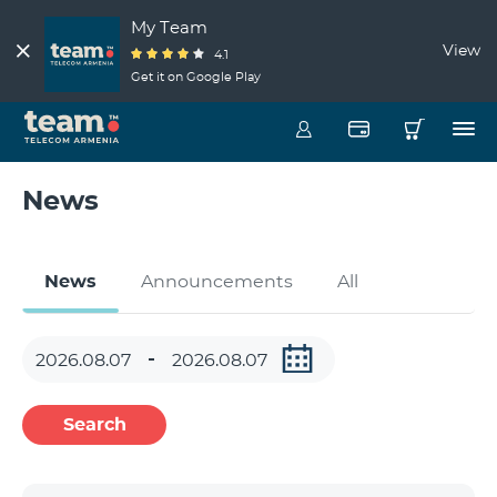
My Team
View
4.1
Get it on Google Play
News
News
Announcements
All
Search