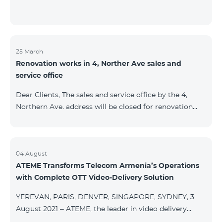
25 March
Renovation works in 4, Norther Ave sales and
service office
Dear Clients, The sales and service office by the 4,
Northern Ave. address will be closed for renovation
works from 26/03/2022 and will resume functioning
from 05/01/2022. We apologize for the inconvenience
caused.For questions, call 100 or you can go to nearby
offices: Amiryan 3 (Mon-Sun 09:00-24:00) 900 m., 12
04 August
ATEME Transforms Telecom Armenia’s Operations
minutes walk Abovyan 21 Mon-Sun. 09:00-24:00) 700
with Complete OTT Video-Delivery Solution
m. 10 minutes walk You can find all of the sales and
service offices and working schedules here.
YEREVAN, PARIS, DENVER, SINGAPORE, SYDNEY, 3
August 2021 – ATEME, the leader in video delivery
solutions for broadcast, cable TV, DHT, IPT and OTT,