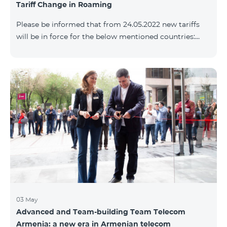
Tariff Change in Roaming
փաթեթների՝ համաձայն ստորին աղյուսակի․
Հին Սակագնային փաթեթ Նոր Սակագնային
Please be informed that from 24.05.2022 new tariffs
փաթեթ Տանգո Հետվճարային «Սմարթ 15000»
will be in force for the below mentioned countries:
Ֆլամենկո
Incoming calls – 800 AMD/minute Outgoing calls to
Armenia – 2500 AMD/minute Outgoing calls
International – 2500 AMD/minute Outgoing calls local
– 800 AMD/minute SMS – 500 AMD Internet – 8000
AMD/MB Country list: Angola, Bermuda, Burkina
Fasso, Cape Verde, Cuba, Chili, Dominican Republic,
Equatorial Guinea, Ethiopia, Gambia, Guinea,
Madagascar, Malawi, Maldives, Monaco, Mongolia,
Namibi
03 May
Advanced and Team-building Team Telecom
Armenia: a new era in Armenian telecom