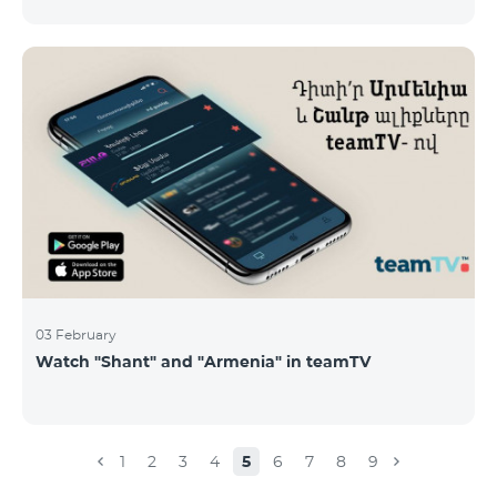
calls – 500 AMD/minute Outgoing calls to Armenia –
2500 AMD/minute Outgoing calls International – 2500
AMD/minute Outgoing calls local – 500 AMD/minute
SMS – 250 AMD Internet – 7000 AMD/MB Country list:
Bermuda, Burkina Faso, Cape Verde, Cuba, Equatorial
Guinea, Ethiopia, Gambia, Guinea, Madagascar, Malawi,
Maldives, Mongolia, Namibia, Niger,
03 February
Watch "Shant" and "Armenia" in teamTV
1
2
3
4
5
6
7
8
9