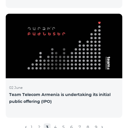
Armenia-ի առաջնային հրապարակային
տեղաբաշխման (IPO) քեյսի ներկայացումը:
Հայաստանի տարբեր բուհերից շուրջ 200
երիտասարդներ ծանոթացան առաջնային
հրապարակային տեղաբաշխման բոլոր
մանրամասներին ու թիմերին տրամադրվեց
ընկերության զարգացման ռազմավարական
խնդիրը։ Լուծումներ առաջարկելու համար թիմերն
ունենալու են ընդամենը 72 ժամ։ Հաջողություն
մաղթելով մրցույթի մասնակիցներին Team
Telecom Armenia-ի գլխավոր տնօրեն Հայկ
Եսայանը նշեց, որ
02 June
Team Telecom Armenia is undertaking its initial
public offering (IPO)
1
2
3
4
5
6
7
8
9