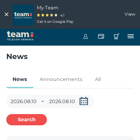
My Team
View
4.1
Get it on Google Play
News
News
Announcements
All
Search