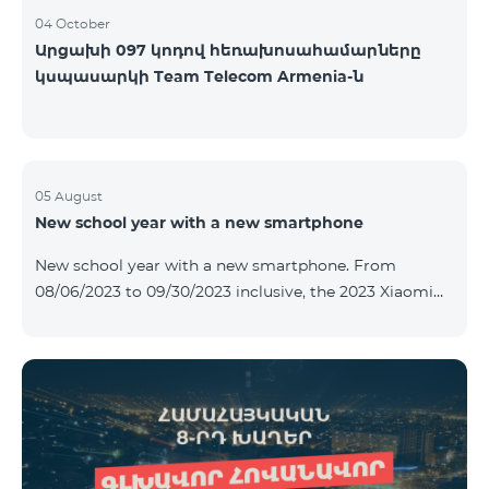
04 October
Արցախի 097 կոդով հեռախոսահամարները
կսպասարկի Team Telecom Armenia-ն
05 August
New school year with a new smartphone
New school year with a new smartphone. From
08/06/2023 to 09/30/2023 inclusive, the 2023 Xiaomi
Redmi 12C smartphone is provided with Alteracs Light
wireless headphones and a special TeamTok tariff plan
- the 1st month is free. A smartphone can also be
purchased on credit, starting from 1250 AMD per
month. Bank charges are added to the monthly fee.
Tariff terms are below. Prepaid package Teamtok.
Monthly fee: 2500 AMD 250minutes to RA, Artsakh,