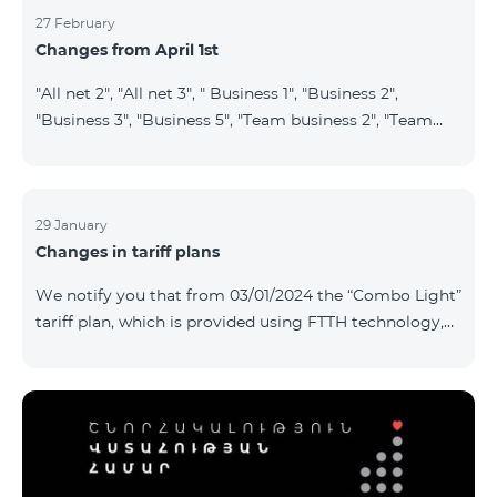
27 February
Changes from April 1st
"All net 2", "All net 3", " Business 1", "Business 2",
"Business 3", "Business 5", "Team business 2", "Team
business 3", "VIP Business Active", "VIP business Active
relatives/friends", "VIP Business Communication",
"Business Communication", "Business network",
"Business Active", "Exclusive Business", "Best partner",
29 January
Changes in tariff plans
"Leader", "Leader S", "Yandex Economy", "Yandex
Comfort" and "Smart Pro+", tariff plans will cease to
We notify you that from 03/01/2024 the “Combo Light”
operate starting from 01.04.2024. Existing subscribers
tariff plan, which is provided using FTTH technology,
of the m
will be closed, and subscribers of this tariff plan will
automatically transferred to the “Cosmo 2 regional
6900” tariff plan. To switch to other tariff plans, please
contact the service center.