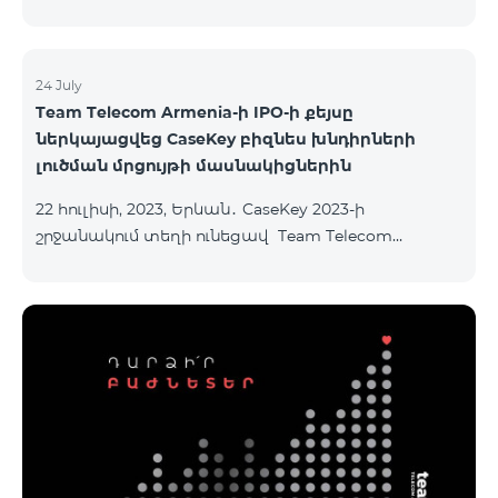
24 July
Team Telecom Armenia-ի IPO-ի քեյսը
ներկայացվեց CaseKey բիզնես խնդիրների
լուծման մրցույթի մասնակիցներին
22 հուլիսի, 2023, Երևան․ CaseKey 2023-ի
շրջանակում տեղի ունեցավ Team Telecom
Armenia-ի առաջնային հրապարակային
տեղաբաշխման (IPO) քեյսի ներկայացումը:
Հայաստանի տարբեր բուհերից շուրջ 200
երիտասարդներ ծանոթացան առաջնային
հրապարակային տեղաբաշխման բոլոր
մանրամասներին ու թիմերին տրամադրվեց
ընկերության զարգացման ռազմավարական
խնդիրը։ Լուծումներ առաջարկելու համար թիմերն
ունենալու են ընդամենը 72 ժամ։ Հաջողություն