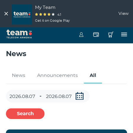
My Team
View
4.1
Get it on Google Play
News
News
Announcements
All
Search