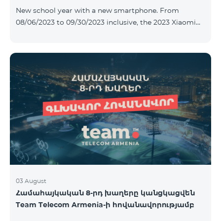
New school year with a new smartphone. From
08/06/2023 to 09/30/2023 inclusive, the 2023 Xiaomi
Redmi 12C smartphone is provided with Alteracs Light
wireless headphones and a special TeamTok tariff plan
- the 1st month is free. A smartphone can also be
purchased on credit, starting from 1250 AMD per
month. Bank charges are added to the monthly fee.
Tariff terms are below. Prepaid package Teamtok.
Monthly fee: 2500 AMD 250minutes to RA, Artsakh,
USA and Canada, Beeline Russia and Tele2 mob
03 August
Համահայկական 8-րդ խաղերը կանցկացվեն
Team Telecom Armenia-ի հովանավորությամբ