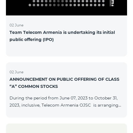
մաղթելով մրցույթի մասնակիցներին Team
Telecom Armenia-ի գլխավոր տնօրեն Հայկ
Եսայանը նշեց, որ
02 June
Team Telecom Armenia is undertaking its initial
public offering (IPO)
02 June
ANNOUNCEMENT ON PUBLIC OFFERING OF CLASS
“A” COMMON STOCKS
During the period from June 07, 2023 to October 31,
2023, inclusive, Telecom Armenia OJSC is arranging
the public offering of nominal book-entry stocks with
the following terms and conditions: ISSUER TELECOM
ARMENIA OJSC TYPE Class “A” common stocks