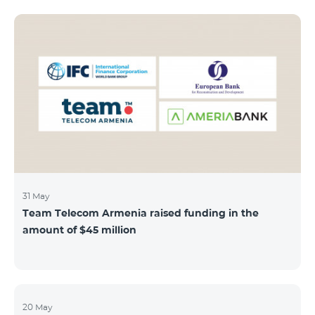
subscribers can use "Roaming package 3000 MB"
service for AMD 9000 instead of AMD 12000.
“Roaming package 1000 MB” will be available for 4500
AMD instead of 6000 AMD, and “Roaming package
500 MB” service for 2625 AMD instead of 3500 AMD.
Our internet packages can be used by our customers
in more than 65 countries - in Europe, the United Arab
Emirates, Egypt
31 May
Team Telecom Armenia raised funding in the
amount of $45 million
20 May