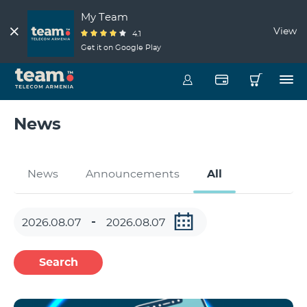
My Team
View
4.1
Get it on Google Play
News
News
Announcements
All
Search