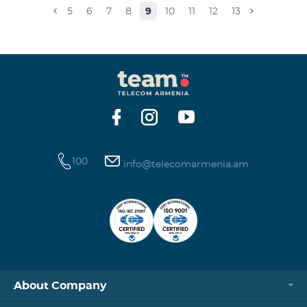
caused.For questions, call 100 or you can go to nearby
5
6
7
8
9
10
11
12
13
offices: Amiryan 3 (Mon-Sun 09:00-24:00) 900 m., 12
minutes walk Abovyan 21 Mon-Sun. 09:00-24:00) 700
m. 10 minutes walk You can find all of the sales and
service offices and working schedules here.
100
info@telecomarmenia.am
About Company