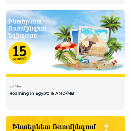
today announces that Telecom Armenia, an IPTV/OTT
operator running under the Beeline brand, has
selected its integrated OTT video-delivery solution to
enable a re-launch of its TV offering to the Armenian
market. With a legacy system in place, Telecom
Armenia identified a need for a scalable and effective
video-delivery solution as part of a p
20 May
Roaming in Egypt: 15 AMD/MB