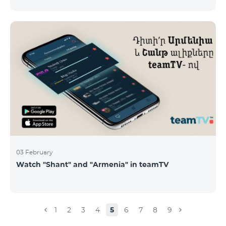
calls – 500 AMD/minute Outgoing calls to Armenia –
2500 AMD/minute Outgoing calls International – 2500
AMD/minute Outgoing calls local – 500 AMD/minute
SMS – 250 AMD Internet – 7000 AMD/MB Country list:
Bermuda, Burkina Faso, Cape Verde, Cuba, Equatorial
Guinea, Ethiopia, Gambia, Guinea, Madagascar, Malawi,
Maldives, Mongolia, Namibia, Niger,
03 February
Watch "Shant" and "Armenia" in teamTV
1
2
3
4
5
6
7
8
9