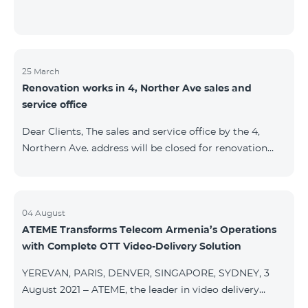
25 March
Renovation works in 4, Norther Ave sales and
service office
Dear Clients, The sales and service office by the 4,
Northern Ave. address will be closed for renovation
works from 26/03/2022 and will resume functioning
from 05/01/2022. We apologize for the inconvenience
caused.For questions, call 100 or you can go to nearby
offices: Amiryan 3 (Mon-Sun 09:00-24:00) 900 m., 12
04 August
ATEME Transforms Telecom Armenia’s Operations
minutes walk Abovyan 21 Mon-Sun. 09:00-24:00) 700
with Complete OTT Video-Delivery Solution
m. 10 minutes walk You can find all of the sales and
service offices and working schedules here.
YEREVAN, PARIS, DENVER, SINGAPORE, SYDNEY, 3
August 2021 – ATEME, the leader in video delivery
solutions for broadcast, cable TV, DHT, IPT and OTT,