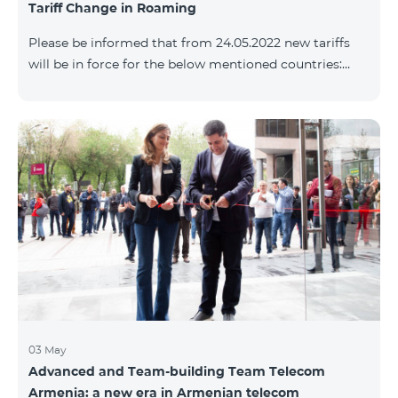
Tariff Change in Roaming
փաթեթների՝ համաձայն ստորին աղյուսակի․
Հին Սակագնային փաթեթ Նոր Սակագնային
Please be informed that from 24.05.2022 new tariffs
փաթեթ Տանգո Հետվճարային «Սմարթ 15000»
will be in force for the below mentioned countries:
Ֆլամենկո
Incoming calls – 800 AMD/minute Outgoing calls to
Armenia – 2500 AMD/minute Outgoing calls
International – 2500 AMD/minute Outgoing calls local
– 800 AMD/minute SMS – 500 AMD Internet – 8000
AMD/MB Country list: Angola, Bermuda, Burkina
Fasso, Cape Verde, Cuba, Chili, Dominican Republic,
Equatorial Guinea, Ethiopia, Gambia, Guinea,
Madagascar, Malawi, Maldives, Monaco, Mongolia,
Namibi
03 May
Advanced and Team-building Team Telecom
Armenia: a new era in Armenian telecom