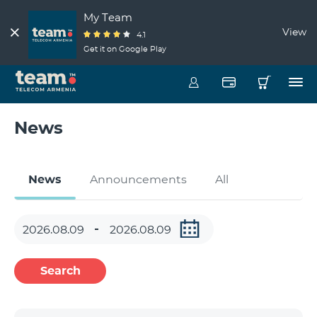
My Team
View
4.1
Get it on Google Play
News
News
Announcements
All
Search