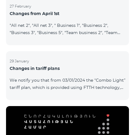
27 February
Changes from April 1st
"All net 2", "All net 3", " Business 1", "Business 2",
"Business 3", "Business 5", "Team business 2", "Team
business 3", "VIP Business Active", "VIP business Active
relatives/friends", "VIP Business Communication",
"Business Communication", "Business network",
"Business Active", "Exclusive Business", "Best partner",
29 January
Changes in tariff plans
"Leader", "Leader S", "Yandex Economy", "Yandex
Comfort" and "Smart Pro+", tariff plans will cease to
We notify you that from 03/01/2024 the “Combo Light”
operate starting from 01.04.2024. Existing subscribers
tariff plan, which is provided using FTTH technology,
of the m
will be closed, and subscribers of this tariff plan will
automatically transferred to the “Cosmo 2 regional
6900” tariff plan. To switch to other tariff plans, please
contact the service center.