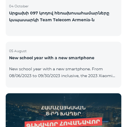
04 October
Արցախի 097 կոդով հեռախոսահամարները
կսպասարկի Team Telecom Armenia-ն
05 August
New school year with a new smartphone
New school year with a new smartphone. From
08/06/2023 to 09/30/2023 inclusive, the 2023 Xiaomi
Redmi 12C smartphone is provided with Alteracs Light
wireless headphones and a special TeamTok tariff plan
- the 1st month is free. A smartphone can also be
purchased on credit, starting from 1250 AMD per
month. Bank charges are added to the monthly fee.
Tariff terms are below. Prepaid package Teamtok.
Monthly fee: 2500 AMD 250minutes to RA, Artsakh,