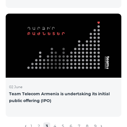
Armenia-ի առաջնային հրապարակային
տեղաբաշխման (IPO) քեյսի ներկայացումը:
Հայաստանի տարբեր բուհերից շուրջ 200
երիտասարդներ ծանոթացան առաջնային
հրապարակային տեղաբաշխման բոլոր
մանրամասներին ու թիմերին տրամադրվեց
ընկերության զարգացման ռազմավարական
խնդիրը։ Լուծումներ առաջարկելու համար թիմերն
ունենալու են ընդամենը 72 ժամ։ Հաջողություն
մաղթելով մրցույթի մասնակիցներին Team
Telecom Armenia-ի գլխավոր տնօրեն Հայկ
Եսայանը նշեց, որ
02 June
Team Telecom Armenia is undertaking its initial
public offering (IPO)
1
2
3
4
5
6
7
8
9