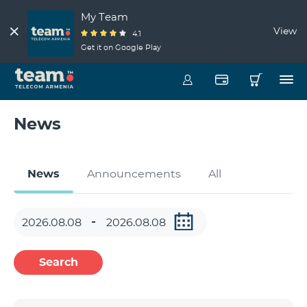
My Team
View
4.1
Get it on Google Play
News
News
Announcements
All
Search