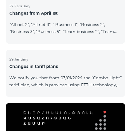
27 February
Changes from April 1st
"All net 2", "All net 3", " Business 1", "Business 2",
"Business 3", "Business 5", "Team business 2", "Team
business 3", "VIP Business Active", "VIP business Active
relatives/friends", "VIP Business Communication",
"Business Communication", "Business network",
"Business Active", "Exclusive Business", "Best partner",
29 January
Changes in tariff plans
"Leader", "Leader S", "Yandex Economy", "Yandex
Comfort" and "Smart Pro+", tariff plans will cease to
We notify you that from 03/01/2024 the “Combo Light”
operate starting from 01.04.2024. Existing subscribers
tariff plan, which is provided using FTTH technology,
of the m
will be closed, and subscribers of this tariff plan will
automatically transferred to the “Cosmo 2 regional
6900” tariff plan. To switch to other tariff plans, please
contact the service center.