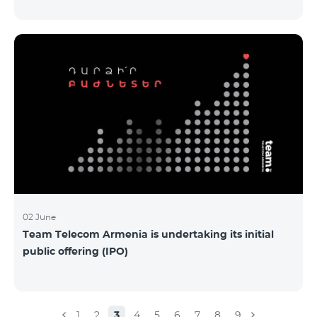
Armenia-ի առաջնային հրապարակային
տեղաբաշխման (IPO) քեյսի ներկայացումը:
Հայաստանի տարբեր բուհերից շուրջ 200
երիտասարդներ ծանոթացան առաջնային
հրապարակային տեղաբաշխման բոլոր
մանրամասներին ու թիմերին տրամադրվեց
ընկերության զարգացման ռազմավարական
խնդիրը։ Լուծումներ առաջարկելու համար թիմերն
ունենալու են ընդամենը 72 ժամ։ Հաջողություն
մաղթելով մրցույթի մասնակիցներին Team
Telecom Armenia-ի գլխավոր տնօրեն Հայկ
Եսայանը նշեց, որ
02 June
Team Telecom Armenia is undertaking its initial
public offering (IPO)
1
2
3
4
5
6
7
8
9