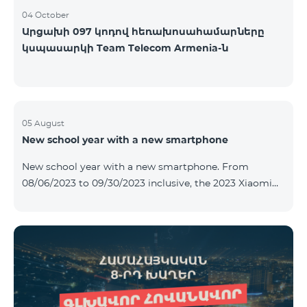
04 October
Արցախի 097 կոդով հեռախոսահամարները
կսպասարկի Team Telecom Armenia-ն
05 August
New school year with a new smartphone
New school year with a new smartphone. From
08/06/2023 to 09/30/2023 inclusive, the 2023 Xiaomi
Redmi 12C smartphone is provided with Alteracs Light
wireless headphones and a special TeamTok tariff plan
- the 1st month is free. A smartphone can also be
purchased on credit, starting from 1250 AMD per
month. Bank charges are added to the monthly fee.
Tariff terms are below. Prepaid package Teamtok.
Monthly fee: 2500 AMD 250minutes to RA, Artsakh,