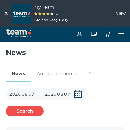
My Team
View
4.1
Get it on Google Play
News
News
Announcements
All
Search