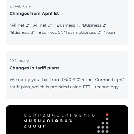
27 February
Changes from April 1st
"All net 2", "All net 3", " Business 1", "Business 2",
"Business 3", "Business 5", "Team business 2", "Team
business 3", "VIP Business Active", "VIP business Active
relatives/friends", "VIP Business Communication",
"Business Communication", "Business network",
"Business Active", "Exclusive Business", "Best partner",
29 January
Changes in tariff plans
"Leader", "Leader S", "Yandex Economy", "Yandex
Comfort" and "Smart Pro+", tariff plans will cease to
We notify you that from 03/01/2024 the “Combo Light”
operate starting from 01.04.2024. Existing subscribers
tariff plan, which is provided using FTTH technology,
of the m
will be closed, and subscribers of this tariff plan will
automatically transferred to the “Cosmo 2 regional
6900” tariff plan. To switch to other tariff plans, please
contact the service center.