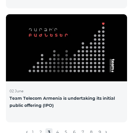
Armenia-ի առաջնային հրապարակային
տեղաբաշխման (IPO) քեյսի ներկայացումը:
Հայաստանի տարբեր բուհերից շուրջ 200
երիտասարդներ ծանոթացան առաջնային
հրապարակային տեղաբաշխման բոլոր
մանրամասներին ու թիմերին տրամադրվեց
ընկերության զարգացման ռազմավարական
խնդիրը։ Լուծումներ առաջարկելու համար թիմերն
ունենալու են ընդամենը 72 ժամ։ Հաջողություն
մաղթելով մրցույթի մասնակիցներին Team
Telecom Armenia-ի գլխավոր տնօրեն Հայկ
Եսայանը նշեց, որ
02 June
Team Telecom Armenia is undertaking its initial
public offering (IPO)
1
2
3
4
5
6
7
8
9