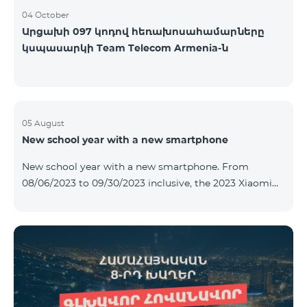
04 October
Արցախի 097 կոդով հեռախոսահամարները
կսպասարկի Team Telecom Armenia-ն
05 August
New school year with a new smartphone
New school year with a new smartphone. From
08/06/2023 to 09/30/2023 inclusive, the 2023 Xiaomi
Redmi 12C smartphone is provided with Alteracs Light
wireless headphones and a special TeamTok tariff plan
- the 1st month is free. A smartphone can also be
purchased on credit, starting from 1250 AMD per
month. Bank charges are added to the monthly fee.
Tariff terms are below. Prepaid package Teamtok.
Monthly fee: 2500 AMD 250minutes to RA, Artsakh,