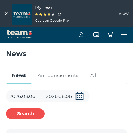
My Team
View
4.1
Get it on Google Play
News
News
Announcements
All
Search