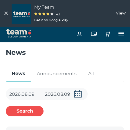
My Team
View
4.1
Get it on Google Play
News
News
Announcements
All
Search