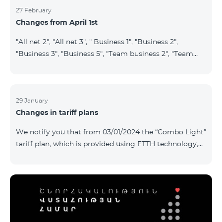
27 February
Changes from April 1st
"All net 2", "All net 3", " Business 1", "Business 2",
"Business 3", "Business 5", "Team business 2", "Team
business 3", "VIP Business Active", "VIP business Active
relatives/friends", "VIP Business Communication",
"Business Communication", "Business network",
"Business Active", "Exclusive Business", "Best partner",
29 January
Changes in tariff plans
"Leader", "Leader S", "Yandex Economy", "Yandex
Comfort" and "Smart Pro+", tariff plans will cease to
We notify you that from 03/01/2024 the “Combo Light”
operate starting from 01.04.2024. Existing subscribers
tariff plan, which is provided using FTTH technology,
of the m
will be closed, and subscribers of this tariff plan will
automatically transferred to the “Cosmo 2 regional
6900” tariff plan. To switch to other tariff plans, please
contact the service center.