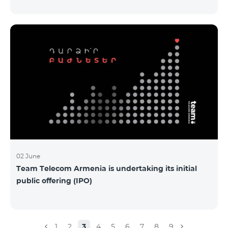
Armenia-ի առաջնային հրապարակային
տեղաբաշխման (IPO) քեյսի ներկայացումը:
Հայաստանի տարբեր բուհերից շուրջ 200
երիտասարդներ ծանոթացան առաջնային
հրապարակային տեղաբաշխման բոլոր
մանրամասներին ու թիմերին տրամադրվեց
ընկերության զարգացման ռազմավարական
խնդիրը։ Լուծումներ առաջարկելու համար թիմերն
ունենալու են ընդամենը 72 ժամ։ Հաջողություն
մաղթելով մրցույթի մասնակիցներին Team
Telecom Armenia-ի գլխավոր տնօրեն Հայկ
Եսայանը նշեց, որ
02 June
Team Telecom Armenia is undertaking its initial
public offering (IPO)
1
2
3
4
5
6
7
8
9