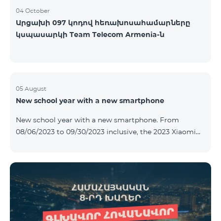
04 October
Արցախի 097 կոդով հեռախոսահամարները
կսպասարկի Team Telecom Armenia-ն
05 August
New school year with a new smartphone
New school year with a new smartphone. From
08/06/2023 to 09/30/2023 inclusive, the 2023 Xiaomi
Redmi 12C smartphone is provided with Alteracs Light
wireless headphones and a special TeamTok tariff plan
- the 1st month is free. A smartphone can also be
purchased on credit, starting from 1250 AMD per
month. Bank charges are added to the monthly fee.
Tariff terms are below. Prepaid package Teamtok.
Monthly fee: 2500 AMD 250minutes to RA, Artsakh,